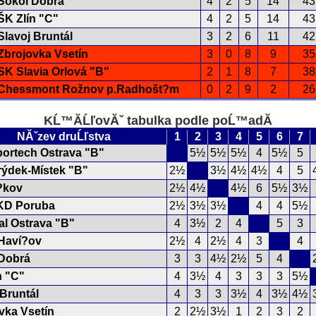
Sokol Dobrá
4
2
5
14
43
ŠK Zlín "C"
4
2
5
14
43
Slavoj Bruntál
3
2
6
11
42
Zbrojovka Vsetín
3
0
8
9
35
SK Slavia Orlová "B"
2
1
8
7
38
Chessmont Rožnov p.Radhošt?m
0
2
9
2
26
KĹ™Ă­ĹľovĂˇ tabulka podle poĹ™adĂ­
NĂˇzev druĹľstva
1
2
3
4
5
6
7
ortech Ostrava "B"
5½
5½
5½
4
5½
5
ýdek-Místek "B"
2½
3½
4½
4½
4
5
?kov
2½
4½
4½
6
5½
3½
KD Poruba
2½
3½
3½
4
4
5½
tal Ostrava "B"
4
3½
2
4
5
3
Haví?ov
2½
4
2½
4
3
4
Dobrá
3
3
4½
2½
5
4
n "C"
4
3½
4
3
3
3
5½
 Bruntál
4
3
3
3½
4
3½
4½
vka Vsetín
2
2½
3½
1
2
3
2