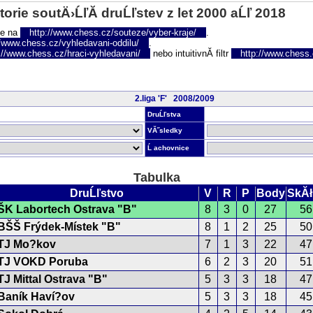
torie soutÄ›ĹľĂ­ druĹľstev z let 2000 aĹľ 2018
te na
http://www.chess.cz/souteze/vyber-kraje/
.
//www.chess.cz/vyhledavani-oddilu/
.
://www.chess.cz/hraci-vyhledavani/
nebo intuitivnĂ­ filtr
http://www.chess.cz
2.liga 'F' 2008/2009
DruĹľstva
VĂ˝sledky
Ĺ achovnice
Tabulka
DruĹľstvo
V
R
P
Body
SkĂł
ŠK Labortech Ostrava "B"
8
3
0
27
56
BŠŠ Frýdek-Místek "B"
8
1
2
25
50
TJ Mo?kov
7
1
3
22
47
TJ VOKD Poruba
6
2
3
20
51
TJ Mittal Ostrava "B"
5
3
3
18
47
Baník Haví?ov
5
3
3
18
45