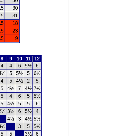
.5
30
.5
30
.5
31
.5
18
.5
23
.5
9
8
9
10
11
12
4
4
6
5½
6
4½
5
5½
5
6½
4
5
4½
2
5
5
4½
7
4½
7½
5
4
6
5
5½
5
4½
5
5
6
2½
3½
6
5½
4
4½
3
4½
5½
3½
3
5
5½
5
5
3½
6