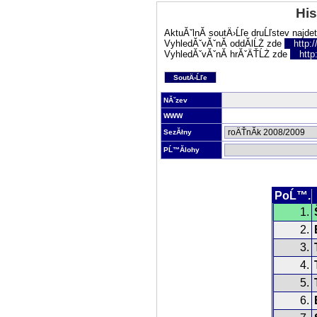
His
AktuĂˇlnĂ­ soutÄ›Ĺľe druĹľstev najde
VyhledĂˇvĂˇnĂ­ oddĂ­lĹŻ zde
http:
VyhledĂˇvĂˇnĂ­ hrĂˇÄŤĹŻ zde
http
SoutÄ›Ĺľe
NĂˇzev
WWW
SezĂłny
PĹ™Ă­lohy
PoĹ™.
1.
2.
3.
4.
5.
6.