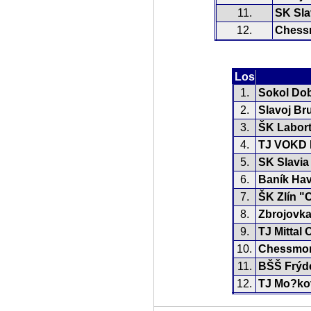
11.
SK Sla
12.
Chess
Los
1.
Sokol Do
2.
Slavoj Bru
3.
ŠK Labort
4.
TJ VOKD 
5.
SK Slavia
6.
Baník Ha
7.
ŠK Zlín "
8.
Zbrojovka
9.
TJ Mittal 
10.
Chessmon
11.
BŠŠ Frýde
12.
TJ Mo?ko