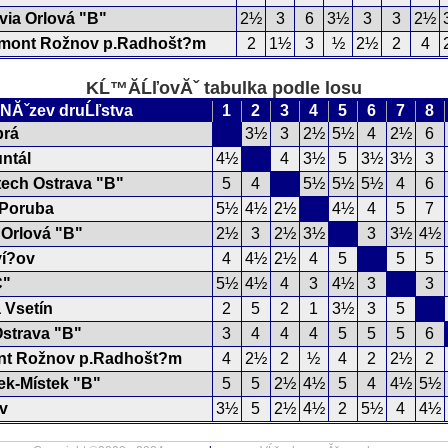
via Orlová "B"
2½
3
6
3½
3
3
2½
mont Rožnov p.Radhošt?m
2
1½
3
½
2½
2
4
KĹ™Ă­ĹľovĂˇ tabulka podle losu
NĂˇzev druĹľstva
1
2
3
4
5
6
7
8
brá
3½
3
2½
5½
4
2½
6
ntál
4½
4
3½
5
3½
3½
3
ech Ostrava "B"
5
4
5½
5½
5½
4
6
Poruba
5½
4½
2½
4½
4
5
7
 Orlová "B"
2½
3
2½
3½
3
3½
4½
ví?ov
4
4½
2½
4
5
5
5
C"
5½
4½
4
3
4½
3
3
 Vsetín
2
5
2
1
3½
3
5
Ostrava "B"
3
4
4
4
5
5
5
6
t Rožnov p.Radhošt?m
4
2½
2
½
4
2
2½
2
k-Místek "B"
5
5
2½
4½
5
4
4½
5½
v
3½
5
2½
4½
2
5½
4
4½