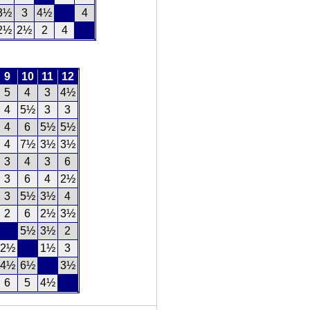
3½
3
4½
4
2½
2½
2
4
9
10
11
12
5
4
3
4½
4
5½
3
3
4
6
5½
5½
4
7½
3½
3½
3
4
3
6
3
6
4
2½
3
5½
3½
4
2
6
2½
3½
5½
3½
2
2½
1½
3
4½
6½
3½
6
5
4½