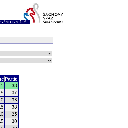
/intuitivni-filtr/
re
Partie
.5
33
.5
37
.0
33
.5
38
.0
25
.5
30