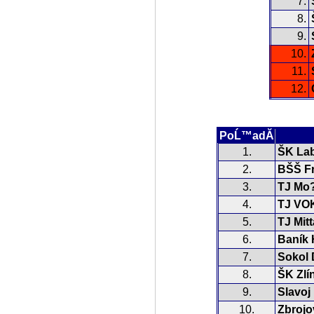
7.
8.
9.
10.
11.
12.
PoĹ™adĂ­
1.
ŠK Lab
2.
BŠŠ Fr
3.
TJ Mo
4.
TJ VO
5.
TJ Mit
6.
Baník 
7.
Sokol 
8.
ŠK Zlí
9.
Slavoj
10.
Zbrojo