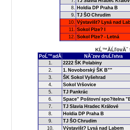
7.
TJ Slavia Hradec Králov
8.
Holdia DP Praha B
9.
TJ ŠO Chrudim
10.
Výstavišt? Lysá nad L
11.
Sokol Plze? I
12.
Sokol Plze? - Letná
KĹ™Ă­ĹľovĂˇ 
PoĹ™adĂ­
NĂˇzev druĹľstva
1.
2222 ŠK Polabiny
2.
1. Novoborský ŠK B""
3.
ŠK Sokol Vyšehrad
4.
Sokol Vršovice
5.
TJ Pankrác
6.
Space" Poštovní spo?itelna "
7.
TJ Slavia Hradec Králové
8.
Holdia DP Praha B
9.
TJ ŠO Chrudim
10.
Výstavišt? Lysá nad Labem