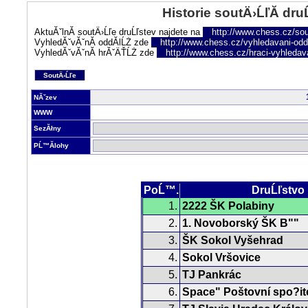
Historie soutÄ›ĹľĂ­ dru
AktuĂˇlnĂ­ soutÄ›Ĺľe druĹľstev najdete na
http://www.chess.cz/sou
VyhledĂˇvĂˇnĂ­ oddĂ­lĹŻ zde
http://www.chess.cz/vyhledavani-oddi
VyhledĂˇvĂˇnĂ­ hrĂˇÄŤĹŻ zde
http://www.chess.cz/hraci-vyhledav
SoutÄ›Ĺľe
NĂˇzev
WWW
SezĂłny
PĹ™Ă­lohy
PoĹ™.
DruĹľstvo
1.
2222 ŠK Polabiny
2.
1. Novoborský ŠK B""
3.
ŠK Sokol Vyšehrad
4.
Sokol Vršovice
5.
TJ Pankrác
6.
Space" Poštovní spo?it