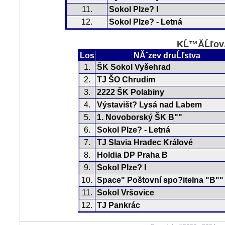
11.
Sokol Plze? I
12.
Sokol Plze? - Letná
KĹ™Ă­ĹľovĂ
Los
NĂˇzev druĹľstva
1.
ŠK Sokol Vyšehrad
2.
TJ ŠO Chrudim
3.
2222 ŠK Polabiny
4.
Výstavišt? Lysá nad Labem
5.
1. Novoborský ŠK B""
6.
Sokol Plze? - Letná
7.
TJ Slavia Hradec Králové
8.
Holdia DP Praha B
9.
Sokol Plze? I
10.
Space" Poštovní spo?itelna "B""
11.
Sokol Vršovice
12.
TJ Pankrác