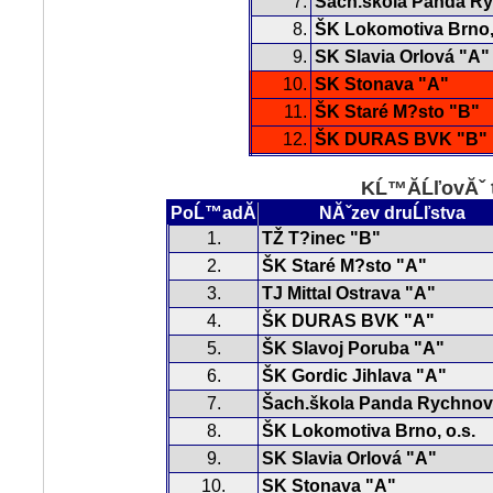
7.
Šach.škola Panda R
8.
ŠK Lokomotiva Brno, 
9.
SK Slavia Orlová "A"
10.
SK Stonava "A"
11.
ŠK Staré M?sto "B"
12.
ŠK DURAS BVK "B"
KĹ™Ă­ĹľovĂˇ 
PoĹ™adĂ­
NĂˇzev druĹľstva
1.
TŽ T?inec "B"
2.
ŠK Staré M?sto "A"
3.
TJ Mittal Ostrava "A"
4.
ŠK DURAS BVK "A"
5.
ŠK Slavoj Poruba "A"
6.
ŠK Gordic Jihlava "A"
7.
Šach.škola Panda Rychnov
8.
ŠK Lokomotiva Brno, o.s.
9.
SK Slavia Orlová "A"
10.
SK Stonava "A"