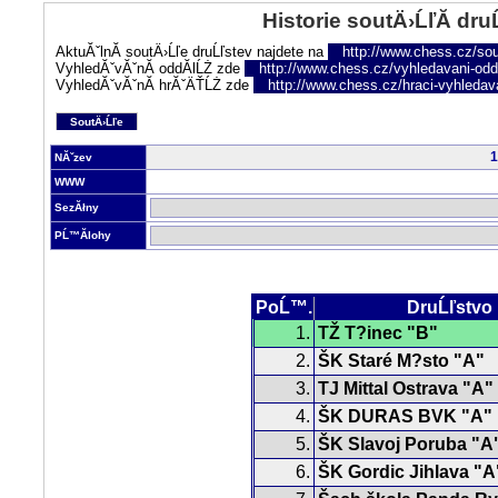
Historie soutÄ›ĹľĂ­ dru
AktuĂˇlnĂ­ soutÄ›Ĺľe druĹľstev najdete na
http://www.chess.cz/sou
VyhledĂˇvĂˇnĂ­ oddĂ­lĹŻ zde
http://www.chess.cz/vyhledavani-oddi
VyhledĂˇvĂˇnĂ­ hrĂˇÄŤĹŻ zde
http://www.chess.cz/hraci-vyhledav
SoutÄ›Ĺľe
1
NĂˇzev
WWW
SezĂłny
PĹ™Ă­lohy
PoĹ™.
DruĹľstvo
1.
TŽ T?inec "B"
2.
ŠK Staré M?sto "A"
3.
TJ Mittal Ostrava "A"
4.
ŠK DURAS BVK "A"
5.
ŠK Slavoj Poruba "A
6.
ŠK Gordic Jihlava "A