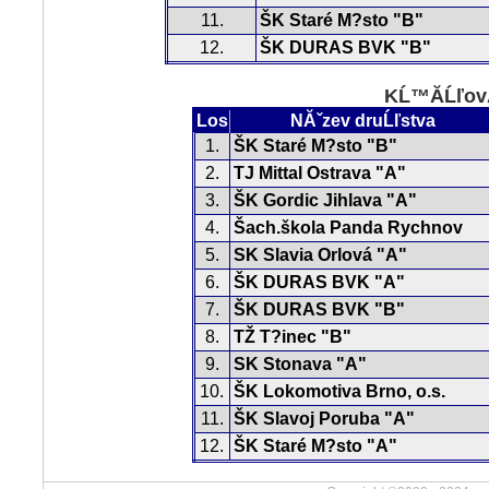
11.
ŠK Staré M?sto "B"
12.
ŠK DURAS BVK "B"
KĹ™Ă­ĹľovĂ
Los
NĂˇzev druĹľstva
1.
ŠK Staré M?sto "B"
2.
TJ Mittal Ostrava "A"
3.
ŠK Gordic Jihlava "A"
4.
Šach.škola Panda Rychnov
5.
SK Slavia Orlová "A"
6.
ŠK DURAS BVK "A"
7.
ŠK DURAS BVK "B"
8.
TŽ T?inec "B"
9.
SK Stonava "A"
10.
ŠK Lokomotiva Brno, o.s.
11.
ŠK Slavoj Poruba "A"
12.
ŠK Staré M?sto "A"