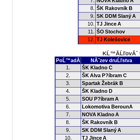
7.
NOVA Kladno A
8.
ŠK Rakovník B
9.
SK DDM Slaný A
10.
TJ Jince A
11.
ŠO Stochov
12.
TJ Kolešovice
KĹ™Ă­ĹľovĂˇ 
PoĹ™adĂ­
NĂˇzev druĹľstva
1.
ŠK Kladno C
2.
ŠK Alva P?íbram C
3.
Spartak Žebrák B
4.
ŠK Kladno D
5.
SOU P?íbram A
6.
Lokomotiva BerounA
7.
NOVA Kladno A
8.
ŠK Rakovník B
9.
SK DDM Slaný A
10.
TJ Jince A