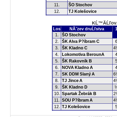
11.
ŠO Stochov
12.
TJ Kolešovice
KĹ™Ă­ĹľovĂ
Los
NĂˇzev druĹľstva
1.
ŠO Stochov
2.
ŠK Alva P?íbram C
3.
ŠK Kladno C
4
4.
Lokomotiva BerounA
5.
ŠK Rakovník B
6.
NOVA Kladno A
7.
SK DDM Slaný A
6
8.
TJ Jince A
4
9.
ŠK Kladno D
10.
Spartak Žebrák B
2
11.
SOU P?íbram A
4
12.
TJ Kolešovice