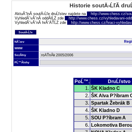
Historie soutÄ›ĹľĂ­ dru
AktuĂˇlnĂ­ soutÄ›Ĺľe druĹľstev najdete na
http://www.chess.cz/sou
VyhledĂˇvĂˇnĂ­ oddĂ­lĹŻ zde
http://www.chess.cz/vyhledavani-oddi
VyhledĂˇvĂˇnĂ­ hrĂˇÄŤĹŻ zde
http://www.chess.cz/hraci-vyhledav
SoutÄ›Ĺľe
Regi
NĂˇzev
WWW
SezĂłny
PĹ™Ă­lohy
PoĹ™.
DruĹľstvo
1.
ŠK Kladno C
2.
ŠK Alva P?íbram 
3.
Spartak Žebrák B
4.
ŠK Kladno D
5.
SOU P?íbram A
6.
Lokomotiva Bero