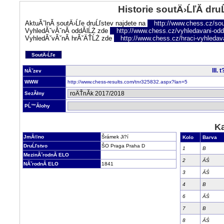
Historie soutÄ›ĹľĂ­ dru
AktuĂˇlnĂ­ soutÄ›Ĺľe druĹľstev najdete na
http://www.chess.cz/sou
VyhledĂˇvĂˇnĂ­ oddĂ­lĹŻ zde
http://www.chess.cz/vyhledavani-oddi
VyhledĂˇvĂˇnĂ­ hrĂˇÄŤĹŻ zde
http://www.chess.cz/hraci-vyhledav
SoutÄ›Ĺľe
III.
NĂˇzev
WWW
http://www.chess-results.com/tnr325832.aspx?lan=5
SezĂłny
PĹ™Ă­lohy
Ka
JmĂ©no
Šrámek Ji?í
Kolo
Barva
DruĹľstvo
ŠO Praga Praha D
1
B
MezinĂˇrodnĂ­ ELO
2
ÄŚ
NĂˇrodnĂ­ ELO
1841
3
ÄŚ
4
B
6
ÄŚ
7
B
8
ÄŚ