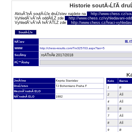
Historie soutÄ›ĹľĂ­ dru
AktuĂˇlnĂ­ soutÄ›Ĺľe druĹľstev najdete na
http://www.chess.cz/sou
VyhledĂˇvĂˇnĂ­ oddĂ­lĹŻ zde
http://www.chess.cz/vyhledavani-oddi
VyhledĂˇvĂˇnĂ­ hrĂˇÄŤĹŻ zde
http://www.chess.cz/hraci-vyhledav
SoutÄ›Ĺľe
III.
NĂˇzev
WWW
http://chess-results.com/Tnr325703.aspx?lan=5
SezĂłny
PĹ™Ă­lohy
Ka
JmĂ©no
Keprta Stanislav
Kolo
Barva
DruĹľstvo
TJ Bohemians Praha F
1
B
MezinĂˇrodnĂ­ ELO
2
ÄŚ
NĂˇrodnĂ­ ELO
1882
4
ÄŚ
5
B
7
ÄŚ
8
ÄŚ
9
B