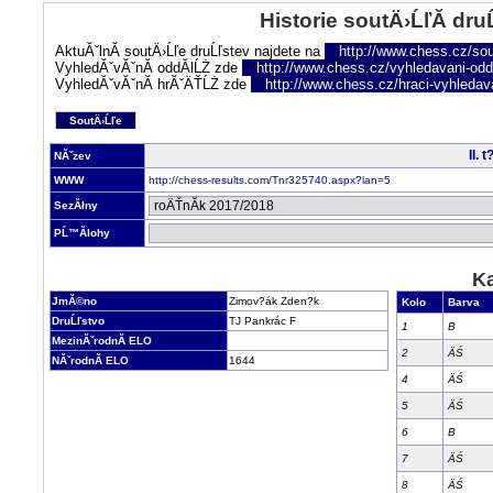
Historie soutÄ›ĹľĂ­ dru
AktuĂˇlnĂ­ soutÄ›Ĺľe druĹľstev najdete na
http://www.chess.cz/sou
VyhledĂˇvĂˇnĂ­ oddĂ­lĹŻ zde
http://www.chess.cz/vyhledavani-oddi
VyhledĂˇvĂˇnĂ­ hrĂˇÄŤĹŻ zde
http://www.chess.cz/hraci-vyhledav
SoutÄ›Ĺľe
II. 
NĂˇzev
WWW
http://chess-results.com/Tnr325740.aspx?lan=5
SezĂłny
PĹ™Ă­lohy
Ka
JmĂ©no
Zimov?ák Zden?k
Kolo
Barva
DruĹľstvo
TJ Pankrác F
1
B
MezinĂˇrodnĂ­ ELO
2
ÄŚ
NĂˇrodnĂ­ ELO
1644
4
ÄŚ
5
ÄŚ
6
B
7
ÄŚ
8
ÄŚ