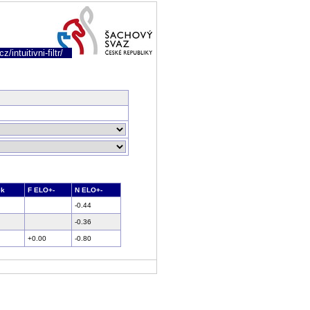
/intuitivni-filtr/
ek
F ELO+-
N ELO+-
-0.44
-0.36
+0.00
-0.80