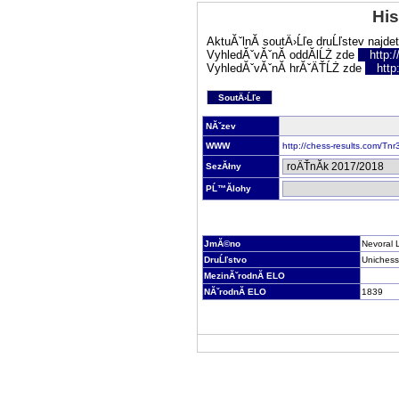
His
AktuĂˇlnĂ­ soutÄ›Ĺľe druĹľstev najde
VyhledĂˇvĂˇnĂ­ oddĂ­lĹŻ zde
http:
VyhledĂˇvĂˇnĂ­ hrĂˇÄŤĹŻ zde
http
SoutÄ›Ĺľe
NĂˇzev
WWW
http://chess-results.com/T
SezĂłny
PĹ™Ă­lohy
JmĂ©no
Nevoral 
DruĹľstvo
Unichess
MezinĂˇrodnĂ­ ELO
NĂˇrodnĂ­ ELO
1839