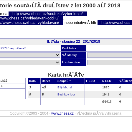
torie soutÄ›ĹľĂ­ druĹľstev z let 2000 aĹľ 2018
te na
http://www.chess.cz/souteze/vyber-kraje/
.
//www.chess.cz/vyhledavani-oddilu/
.
://www.chess.cz/hraci-vyhledavani/
nebo intuitivnĂ­ filtr
http://www.chess.cz
II. t?ída - skupina 22 2017/2018
nr325740.aspx?lan=5
DruĹľstva
VĂ˝sledky
Ĺ achovnice
Karta hrĂˇÄŤe
Lukáš
Kolo
Barva
SoupeĹ™
F ELO
N ELO
VĂ˝sled
 E
3
ÄŚ
Bílý Michal
1885
0
8
B
Bychkov Igor
1941
0
Ø1913
0
Copyright ©2003 - 2004 ·
www.chess.cz
· VĹˇechna prĂˇva vyhrazena.