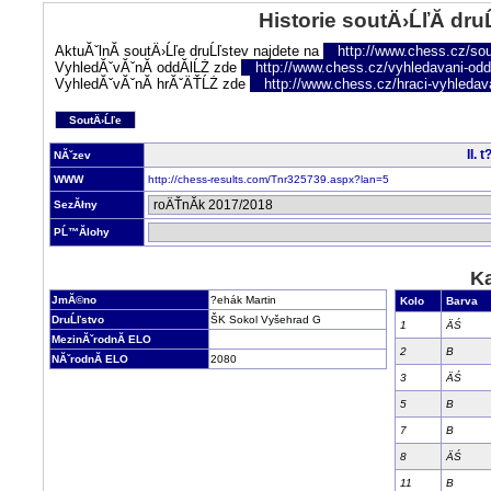
Historie soutÄ›ĹľĂ­ dru
AktuĂˇlnĂ­ soutÄ›Ĺľe druĹľstev najdete na
http://www.chess.cz/sou
VyhledĂˇvĂˇnĂ­ oddĂ­lĹŻ zde
http://www.chess.cz/vyhledavani-oddi
VyhledĂˇvĂˇnĂ­ hrĂˇÄŤĹŻ zde
http://www.chess.cz/hraci-vyhledav
SoutÄ›Ĺľe
II. 
NĂˇzev
WWW
http://chess-results.com/Tnr325739.aspx?lan=5
SezĂłny
PĹ™Ă­lohy
Ka
JmĂ©no
?ehák Martin
Kolo
Barva
DruĹľstvo
ŠK Sokol Vyšehrad G
1
ÄŚ
MezinĂˇrodnĂ­ ELO
2
B
NĂˇrodnĂ­ ELO
2080
3
ÄŚ
5
B
7
B
8
ÄŚ
11
B