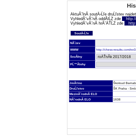
His
AktuĂˇlnĂ­ soutÄ›Ĺľe druĹľstev najde
VyhledĂˇvĂˇnĂ­ oddĂ­lĹŻ zde
http:
VyhledĂˇvĂˇnĂ­ hrĂˇÄŤĹŻ zde
http
SoutÄ›Ĺľe
NĂˇzev
WWW
http://chess-results.com/tn
SezĂłny
PĹ™Ă­lohy
JmĂ©no
Školoud Barna
DruĹľstvo
ŠK Praha - Smí
MezinĂˇrodnĂ­ ELO
NĂˇrodnĂ­ ELO
1638