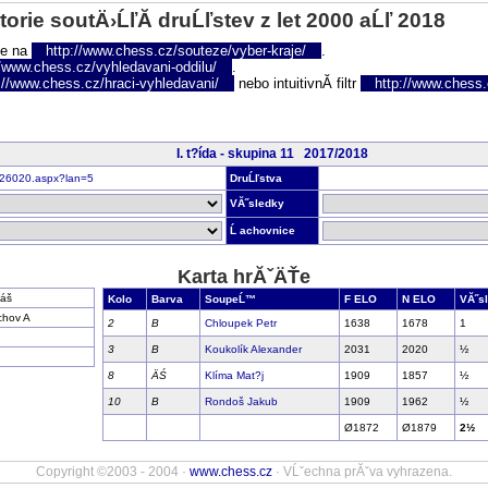
torie soutÄ›ĹľĂ­ druĹľstev z let 2000 aĹľ 2018
te na
http://www.chess.cz/souteze/vyber-kraje/
.
//www.chess.cz/vyhledavani-oddilu/
.
://www.chess.cz/hraci-vyhledavani/
nebo intuitivnĂ­ filtr
http://www.chess.cz
I. t?ída - skupina 11 2017/2018
r326020.aspx?lan=5
DruĹľstva
VĂ˝sledky
Ĺ achovnice
Karta hrĂˇÄŤe
báš
Kolo
Barva
SoupeĹ™
F ELO
N ELO
VĂ˝s
chov A
2
B
Chloupek Petr
1638
1678
1
3
B
Koukolík Alexander
2031
2020
½
8
ÄŚ
Klíma Mat?j
1909
1857
½
10
B
Rondoš Jakub
1909
1962
½
Ø1872
Ø1879
2½
Copyright ©2003 - 2004 ·
www.chess.cz
· VĹˇechna prĂˇva vyhrazena.