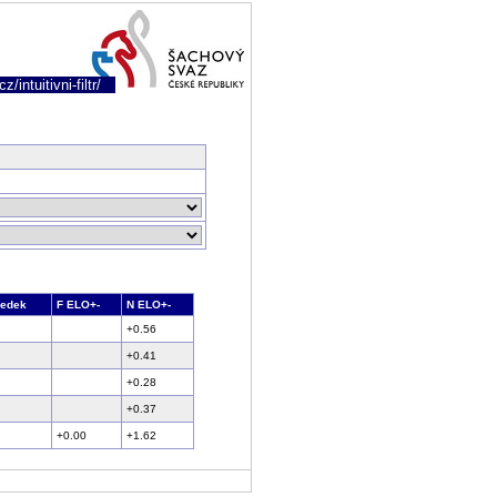
/intuitivni-filtr/
ledek
F ELO+-
N ELO+-
+0.56
+0.41
+0.28
+0.37
+0.00
+1.62