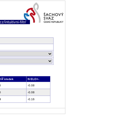
/intuitivni-filtr/
VĂ˝sledek
N ELO+-
0
-0.08
0
-0.08
0
-0.16