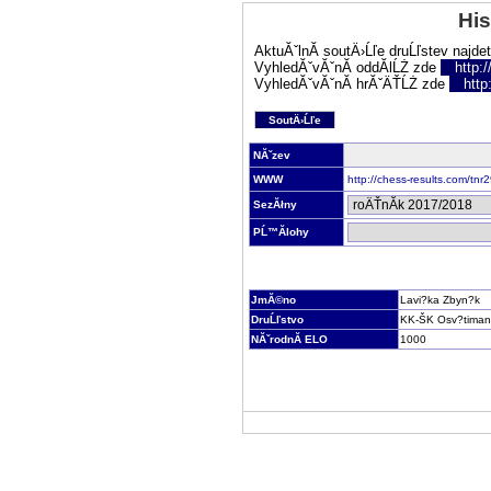
His
AktuĂˇlnĂ­ soutÄ›Ĺľe druĹľstev najde
VyhledĂˇvĂˇnĂ­ oddĂ­lĹŻ zde
http:
VyhledĂˇvĂˇnĂ­ hrĂˇÄŤĹŻ zde
http
SoutÄ›Ĺľe
NĂˇzev
WWW
http://chess-results.com/t
SezĂłny
PĹ™Ă­lohy
JmĂ©no
Lavi?ka Zbyn?k
DruĹľstvo
KK-ŠK Osv?timan
NĂˇrodnĂ­ ELO
1000