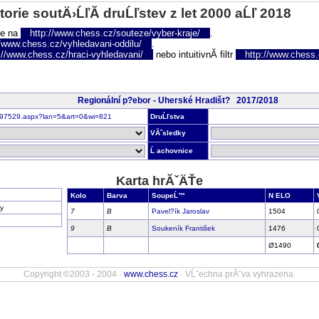
torie soutÄ›ĹľĂ­ druĹľstev z let 2000 aĹľ 2018
te na
http://www.chess.cz/souteze/vyber-kraje/
.
//www.chess.cz/vyhledavani-oddilu/
.
://www.chess.cz/hraci-vyhledavani/
nebo intuitivnĂ­ filtr
http://www.chess.cz
Regionální p?ebor - Uherské Hradišt? 2017/2018
nr297529.aspx?lan=5&art=0&wi=821
DruĹľstva
VĂ˝sledky
Ĺ achovnice
Karta hrĂˇÄŤe
Kolo
Barva
SoupeĹ™
N ELO
y
7
B
Pavel?ík Jaroslav
1504
9
B
Soukeník František
1476
Ø1490
Copyright ©2003 - 2004 ·
www.chess.cz
· VĹˇechna prĂˇva vyhrazena.