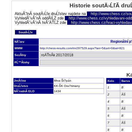
Historie soutÄ›ĹľĂ­ dru
AktuĂˇlnĂ­ soutÄ›Ĺľe druĹľstev najdete na
http://www.chess.cz/sou
VyhledĂˇvĂˇnĂ­ oddĂ­lĹŻ zde
http://www.chess.cz/vyhledavani-oddi
VyhledĂˇvĂˇnĂ­ hrĂˇÄŤĹŻ zde
http://www.chess.cz/hraci-vyhledav
SoutÄ›Ĺľe
Regionální 
NĂˇzev
WWW
http://chess-results.com/tnr297529.aspx?lan=5&art=0&wi=821
SezĂłny
PĹ™Ă­lohy
Ka
JmĂ©no
Mrva Št?pán
Kolo
Barva
DruĹľstvo
KK-ŠK Osv?timany
1
B
NĂˇrodnĂ­ ELO
1434
2
ÄŚ
4
B
5
ÄŚ
6
B
7
ÄŚ
8
B