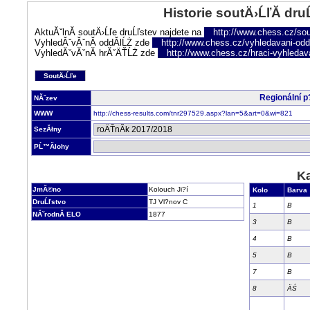
Historie soutÄ›ĹľĂ­ dru
AktuĂˇlnĂ­ soutÄ›Ĺľe druĹľstev najdete na
http://www.chess.cz/sou
VyhledĂˇvĂˇnĂ­ oddĂ­lĹŻ zde
http://www.chess.cz/vyhledavani-oddi
VyhledĂˇvĂˇnĂ­ hrĂˇÄŤĹŻ zde
http://www.chess.cz/hraci-vyhledav
SoutÄ›Ĺľe
Regionální 
NĂˇzev
WWW
http://chess-results.com/tnr297529.aspx?lan=5&art=0&wi=821
SezĂłny
PĹ™Ă­lohy
Ka
JmĂ©no
Kolouch Ji?í
Kolo
Barva
DruĹľstvo
TJ Vl?nov C
1
B
NĂˇrodnĂ­ ELO
1877
3
B
4
B
5
B
7
B
8
ÄŚ