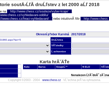
torie soutÄ›ĹľĂ­ druĹľstev z let 2000 aĹľ 2018
te na
http://www.chess.cz/souteze/vyber-kraje/
.
//www.chess.cz/vyhledavani-oddilu/
.
://www.chess.cz/hraci-vyhledavani/
nebo intuitivnĂ­ filtr
http://www.chess.cz
Okresní p?ebor Karviná 2017/2018
r301960.aspx?lan=5
DruĹľstva
VĂ˝sledky
Ĺ achovnice
Karta hrĂˇÄŤe
Kolo
Barva
SoupeĹ™
N ELO
VĂ˝sl
Nenalezen ĹľĂˇdnĂ˝ zĂˇzna
Copyright ©2003 - 2004 ·
www.chess.cz
· VĹˇechna prĂˇva vyhrazena.