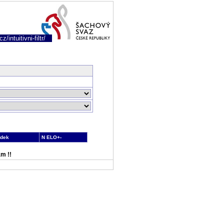
/intuitivni-filtr/
edek
N ELO+-
m !!