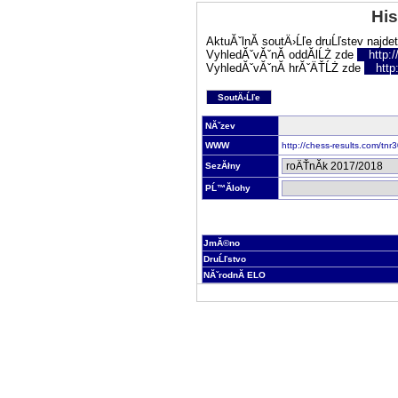
His
AktuĂˇlnĂ­ soutÄ›Ĺľe druĹľstev najde
VyhledĂˇvĂˇnĂ­ oddĂ­lĹŻ zde
http:
VyhledĂˇvĂˇnĂ­ hrĂˇÄŤĹŻ zde
http
SoutÄ›Ĺľe
NĂˇzev
WWW
http://chess-results.com/tn
SezĂłny
PĹ™Ă­lohy
JmĂ©no
DruĹľstvo
NĂˇrodnĂ­ ELO