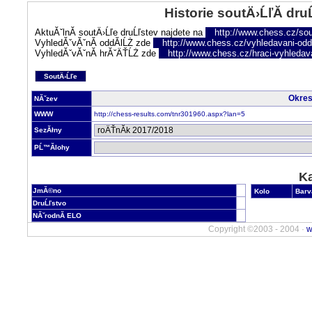
Historie soutÄ›ĹľĂ­ dru
AktuĂˇlnĂ­ soutÄ›Ĺľe druĹľstev najdete na
http://www.chess.cz/sou
VyhledĂˇvĂˇnĂ­ oddĂ­lĹŻ zde
http://www.chess.cz/vyhledavani-oddi
VyhledĂˇvĂˇnĂ­ hrĂˇÄŤĹŻ zde
http://www.chess.cz/hraci-vyhledav
SoutÄ›Ĺľe
Okres
NĂˇzev
WWW
http://chess-results.com/tnr301960.aspx?lan=5
SezĂłny
PĹ™Ă­lohy
Ka
JmĂ©no
Kolo
Barv
DruĹľstvo
NĂˇrodnĂ­ ELO
Copyright ©2003 - 2004 ·
w