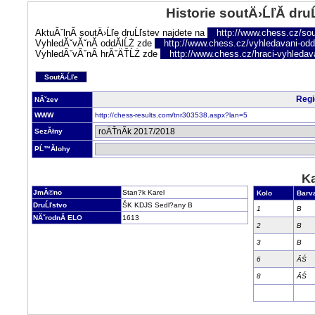
Historie soutÄ›ĹľĂ­ dru
AktuĂˇlnĂ­ soutÄ›Ĺľe druĹľstev najdete na
http://www.chess.cz/sou
VyhledĂˇvĂˇnĂ­ oddĂ­lĹŻ zde
http://www.chess.cz/vyhledavani-oddi
VyhledĂˇvĂˇnĂ­ hrĂˇÄŤĹŻ zde
http://www.chess.cz/hraci-vyhledav
SoutÄ›Ĺľe
Regi
NĂˇzev
WWW
http://chess-results.com/tnr303538.aspx?lan=5
SezĂłny
PĹ™Ă­lohy
Ka
JmĂ©no
Stan?k Karel
Kolo
Barv
DruĹľstvo
ŠK KDJS Sedl?any B
1
B
NĂˇrodnĂ­ ELO
1613
2
B
3
B
6
ÄŚ
8
ÄŚ