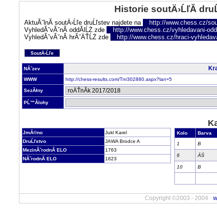
Historie soutÄ›ĹľĂ­ dru
AktuĂˇlnĂ­ soutÄ›Ĺľe druĹľstev najdete na
http://www.chess.cz/sou
VyhledĂˇvĂˇnĂ­ oddĂ­lĹŻ zde
http://www.chess.cz/vyhledavani-oddi
VyhledĂˇvĂˇnĂ­ hrĂˇÄŤĹŻ zde
http://www.chess.cz/hraci-vyhledav
SoutÄ›Ĺľe
Kra
NĂˇzev
WWW
http://chess-results.com/Tnr302880.aspx?lan=5
SezĂłny
PĹ™Ă­lohy
Ka
JmĂ©no
Jukl Karel
Kolo
Barva
DruĹľstvo
JAWA Brodce A
1
B
MezinĂˇrodnĂ­ ELO
1763
6
ÄŚ
NĂˇrodnĂ­ ELO
1623
10
B
Copyright ©2003 - 2004 ·
w