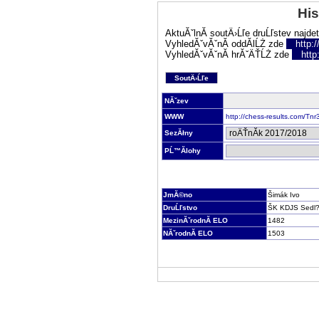
His
AktuĂˇlnĂ­ soutÄ›Ĺľe druĹľstev najde
VyhledĂˇvĂˇnĂ­ oddĂ­lĹŻ zde
http:
VyhledĂˇvĂˇnĂ­ hrĂˇÄŤĹŻ zde
http
SoutÄ›Ĺľe
NĂˇzev
WWW
http://chess-results.com/T
SezĂłny
PĹ™Ă­lohy
JmĂ©no
Šimák Ivo
DruĹľstvo
ŠK KDJS Sedl?
MezinĂˇrodnĂ­ ELO
1482
NĂˇrodnĂ­ ELO
1503