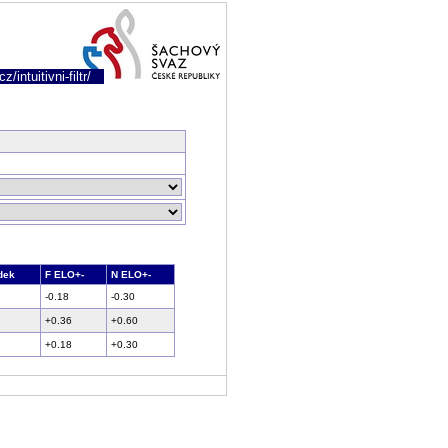
/intuitivni-filtr/
dek
F ELO+-
N ELO+-
-0.18
-0.30
+0.36
+0.60
+0.18
+0.30