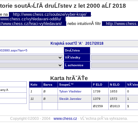
torie soutÄ›ĹľĂ­ druĹľstev z let 2000 aĹľ 2018
te na
http://www.chess.cz/souteze/vyber-kraje/
.
//www.chess.cz/vyhledavani-oddilu/
.
://www.chess.cz/hraci-vyhledavani/
nebo intuitivnĂ­ filtr
http://www.chess.cz
Krajská sout?ž 'A' 2017/2018
nr302880.aspx?lan=5
DruĹľstva
VĂ˝sledky
Ĺ achovnice
Karta hrĂˇÄŤe
Kolo
Barva
SoupeĹ™
F ELO
N ELO
VĂ˝sle
any A
1
B
Tyban Vladislav
1739
1653
0
11
B
Slezák Jaroslav
1379
1572
1
Ø1559
Ø1613
1
Copyright ©2003 - 2004 ·
www.chess.cz
· VĹˇechna prĂˇva vyhrazena.