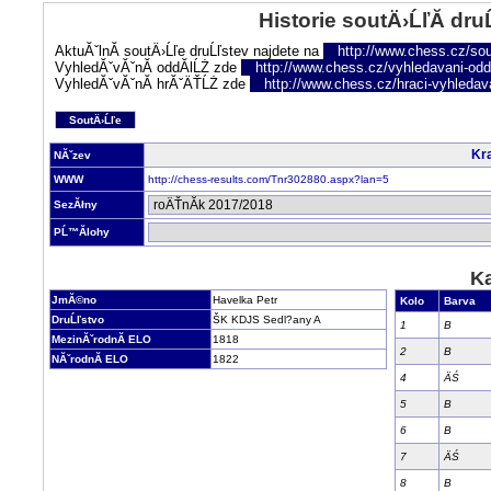
Historie soutÄ›ĹľĂ­ dru
AktuĂˇlnĂ­ soutÄ›Ĺľe druĹľstev najdete na
http://www.chess.cz/sou
VyhledĂˇvĂˇnĂ­ oddĂ­lĹŻ zde
http://www.chess.cz/vyhledavani-oddi
VyhledĂˇvĂˇnĂ­ hrĂˇÄŤĹŻ zde
http://www.chess.cz/hraci-vyhledav
SoutÄ›Ĺľe
Kra
NĂˇzev
WWW
http://chess-results.com/Tnr302880.aspx?lan=5
SezĂłny
PĹ™Ă­lohy
Ka
JmĂ©no
Havelka Petr
Kolo
Barva
DruĹľstvo
ŠK KDJS Sedl?any A
1
B
MezinĂˇrodnĂ­ ELO
1818
2
B
NĂˇrodnĂ­ ELO
1822
4
ÄŚ
5
B
6
B
7
ÄŚ
8
B