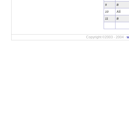
9
B
10
ÄŚ
11
B
Copyright ©2003 - 2004 ·
w