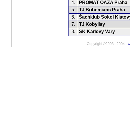
4.
PROMAT OAZA Praha
5.
TJ Bohemians Praha
6.
Šachklub Sokol Klatov
7.
TJ Kobylisy
8.
ŠK Karlovy Vary
Copyright ©2003 - 2004 ·
w