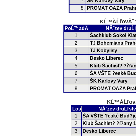
7.
ŠK Karlovy Vary
8.
PROMAT OAZA Prah
KĹ™Ă­ĹľovĂˇ 
PoĹ™adĂ­
NĂˇzev druĹľ
1.
Šachklub Sokol Kla
2.
TJ Bohemians Prah
3.
TJ Kobylisy
4.
Desko Liberec
5.
Klub Šachist? ?í?a
6.
ŠA VŠTE ?eské Bud
7.
ŠK Karlovy Vary
8.
PROMAT OAZA Pra
KĹ™Ă­ĹľovĂ
Los
NĂˇzev druĹľst
1.
ŠA VŠTE ?eské Bud?jo
2.
Klub Šachist? ?í?any 
3.
Desko Liberec