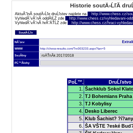
Historie soutÄ›ĹľĂ­ dru
AktuĂˇlnĂ­ soutÄ›Ĺľe druĹľstev najdete na
http://www.chess.cz/sou
VyhledĂˇvĂˇnĂ­ oddĂ­lĹŻ zde
http://www.chess.cz/vyhledavani-oddi
VyhledĂˇvĂˇnĂ­ hrĂˇÄŤĹŻ zde
http://www.chess.cz/hraci-vyhledav
SoutÄ›Ĺľe
Extral
NĂˇzev
WWW
http://chess-results.com/Tnr303233.aspx?lan=5
SezĂłny
PĹ™Ă­lohy
PoĹ™.
DruĹľstvo
1.
Šachklub Sokol Klat
2.
TJ Bohemians Praha
3.
TJ Kobylisy
4.
Desko Liberec
5.
Klub Šachist? ?í?any
6.
ŠA VŠTE ?eské Bud?