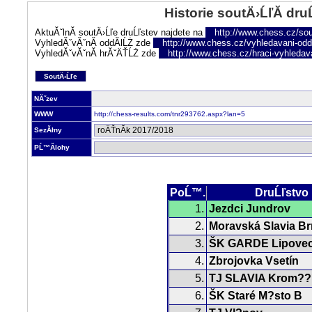
Historie soutÄ›ĹľĂ­ dru
AktuĂˇlnĂ­ soutÄ›Ĺľe druĹľstev najdete na
http://www.chess.cz/sou
VyhledĂˇvĂˇnĂ­ oddĂ­lĹŻ zde
http://www.chess.cz/vyhledavani-oddi
VyhledĂˇvĂˇnĂ­ hrĂˇÄŤĹŻ zde
http://www.chess.cz/hraci-vyhledav
SoutÄ›Ĺľe
NĂˇzev
WWW
http://chess-results.com/tnr293762.aspx?lan=5
SezĂłny
PĹ™Ă­lohy
PoĹ™.
DruĹľstvo
1.
Jezdci Jundrov
2.
Moravská Slavia B
3.
ŠK GARDE Lipove
4.
Zbrojovka Vsetín
5.
TJ SLAVIA Krom??
6.
ŠK Staré M?sto B