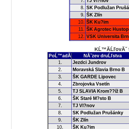
7.
TJ Vl?nov
8.
SK Podlužan Pruš
9.
ŠK Zlín
10.
ŠK Ku?im
11.
ŠK Agrotec Husto
12.
VSK Universita Br
KĹ™Ă­ĹľovĂˇ 
PoĹ™adĂ­
NĂˇzev druĹľstva
1.
Jezdci Jundrov
2.
Moravská Slavia Brno B
3.
ŠK GARDE Lipovec
4.
Zbrojovka Vsetín
5.
TJ SLAVIA Krom??íž B
6.
ŠK Staré M?sto B
7.
TJ Vl?nov
8.
SK Podlužan Prušánky
9.
ŠK Zlín
10.
ŠK Ku?im