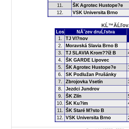
11.
ŠK Agrotec Hustope?e
12.
VSK Universita Brno
KĹ™Ă­ĹľovĂ
Los
NĂˇzev druĹľstva
1.
TJ Vl?nov
2.
Moravská Slavia Brno B
3.
TJ SLAVIA Krom??íž B
4.
ŠK GARDE Lipovec
5.
ŠK Agrotec Hustope?e
6.
SK Podlužan Prušánky
7.
Zbrojovka Vsetín
8.
Jezdci Jundrov
9.
ŠK Zlín
10.
ŠK Ku?im
11.
ŠK Staré M?sto B
12.
VSK Universita Brno