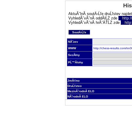
His
AktuĂˇlnĂ­ soutÄ›Ĺľe druĹľstev najde
VyhledĂˇvĂˇnĂ­ oddĂ­lĹŻ zde
http:
VyhledĂˇvĂˇnĂ­ hrĂˇÄŤĹŻ zde
http
SoutÄ›Ĺľe
NĂˇzev
WWW
http://chess-results.com/t
SezĂłny
PĹ™Ă­lohy
JmĂ©no
DruĹľstvo
MezinĂˇrodnĂ­ ELO
NĂˇrodnĂ­ ELO