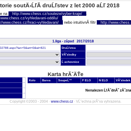
torie soutÄ›ĹľĂ­ druĹľstev z let 2000 aĹľ 2018
te na
http://www.chess.cz/souteze/vyber-kraje/
.
//www.chess.cz/vyhledavani-oddilu/
.
://www.chess.cz/hraci-vyhledavani/
nebo intuitivnĂ­ filtr
http://www.chess.cz
1.liga - západ 2017/2018
nr302788.aspx?lan=5&art=0&wi=821
DruĹľstva
VĂ˝sledky
Ĺ achovnice
Karta hrĂˇÄŤe
Kolo
Barva
SoupeĹ™
F ELO
N ELO
VĂ˝sledek
Nenalezen ĹľĂˇdnĂ˝ zĂˇzna
Copyright ©2003 - 2004 ·
www.chess.cz
· VĹˇechna prĂˇva vyhrazena.