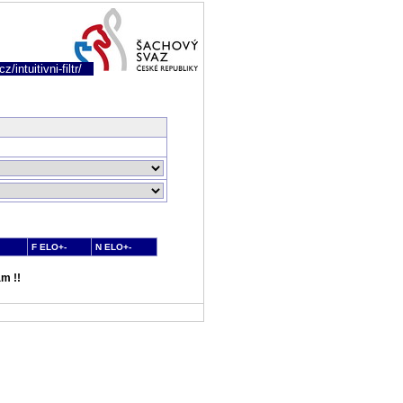
/intuitivni-filtr/
F ELO+-
N ELO+-
m !!