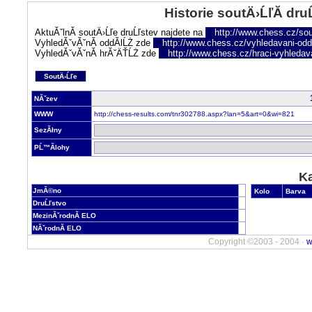
Historie soutÄ›ĹľĂ­ dru
AktuĂˇlnĂ­ soutÄ›Ĺľe druĹľstev najdete na
http://www.chess.cz/sou
VyhledĂˇvĂˇnĂ­ oddĂ­lĹŻ zde
http://www.chess.cz/vyhledavani-oddi
VyhledĂˇvĂˇnĂ­ hrĂˇÄŤĹŻ zde
http://www.chess.cz/hraci-vyhledav
SoutÄ›Ĺľe
NĂˇzev
WWW
http://chess-results.com/tnr302788.aspx?lan=5&art=0&wi=821
SezĂłny
PĹ™Ă­lohy
Ka
JmĂ©no
Kolo
Barva
DruĹľstvo
MezinĂˇrodnĂ­ ELO
NĂˇrodnĂ­ ELO
Copyright ©2003 - 2004 ·
w