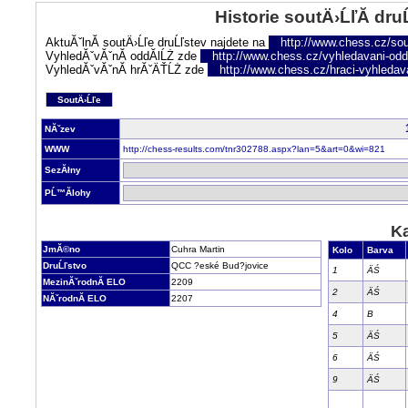
Historie soutÄ›ĹľĂ­ dru
AktuĂˇlnĂ­ soutÄ›Ĺľe druĹľstev najdete na
http://www.chess.cz/sou
VyhledĂˇvĂˇnĂ­ oddĂ­lĹŻ zde
http://www.chess.cz/vyhledavani-oddi
VyhledĂˇvĂˇnĂ­ hrĂˇÄŤĹŻ zde
http://www.chess.cz/hraci-vyhledav
SoutÄ›Ĺľe
NĂˇzev
WWW
http://chess-results.com/tnr302788.aspx?lan=5&art=0&wi=821
SezĂłny
PĹ™Ă­lohy
Ka
JmĂ©no
Cuhra Martin
Kolo
Barva
DruĹľstvo
QCC ?eské Bud?jovice
1
ÄŚ
MezinĂˇrodnĂ­ ELO
2209
2
ÄŚ
NĂˇrodnĂ­ ELO
2207
4
B
5
ÄŚ
6
ÄŚ
9
ÄŚ