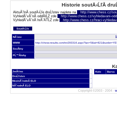
Historie soutÄ›ĹľĂ­ dru
AktuĂˇlnĂ­ soutÄ›Ĺľe druĹľstev najdete na
http://www.chess.cz/sou
VyhledĂˇvĂˇnĂ­ oddĂ­lĹŻ zde
http://www.chess.cz/vyhledavani-oddi
VyhledĂˇvĂˇnĂ­ hrĂˇÄŤĹŻ zde
http://www.chess.cz/hraci-vyhledav
SoutÄ›Ĺľe
1
NĂˇzev
WWW
http://chess-results.com/tnr293316.aspx?lan=5&wi=821&turdet=YE
SezĂłny
PĹ™Ă­lohy
Ka
JmĂ©no
Kolo
Barva
DruĹľstvo
MezinĂˇrodnĂ­ ELO
NĂˇrodnĂ­ ELO
Copyright ©2003 - 2004 ·
w