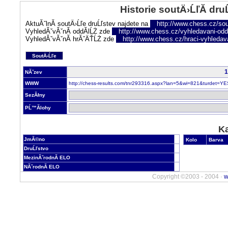
Historie soutÄ›ĹľĂ­ dru
AktuĂˇlnĂ­ soutÄ›Ĺľe druĹľstev najdete na
http://www.chess.cz/sou
VyhledĂˇvĂˇnĂ­ oddĂ­lĹŻ zde
http://www.chess.cz/vyhledavani-oddi
VyhledĂˇvĂˇnĂ­ hrĂˇÄŤĹŻ zde
http://www.chess.cz/hraci-vyhledav
SoutÄ›Ĺľe
1
NĂˇzev
WWW
http://chess-results.com/tnr293316.aspx?lan=5&wi=821&turdet=YE
SezĂłny
PĹ™Ă­lohy
Ka
JmĂ©no
Kolo
Barva
DruĹľstvo
MezinĂˇrodnĂ­ ELO
NĂˇrodnĂ­ ELO
Copyright ©2003 - 2004 ·
w