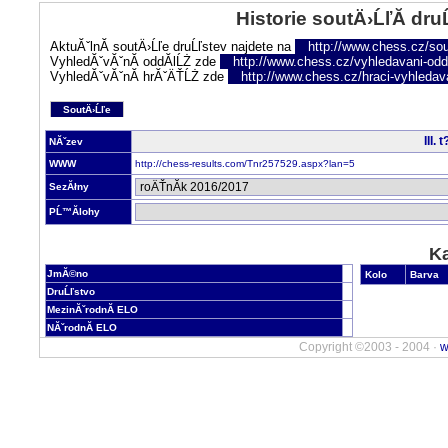
Historie soutÄ›ĹľĂ­ dru
AktuĂˇlnĂ­ soutÄ›Ĺľe druĹľstev najdete na
http://www.chess.cz/sou
VyhledĂˇvĂˇnĂ­ oddĂ­lĹŻ zde
http://www.chess.cz/vyhledavani-oddi
VyhledĂˇvĂˇnĂ­ hrĂˇÄŤĹŻ zde
http://www.chess.cz/hraci-vyhledav
SoutÄ›Ĺľe
III.
NĂˇzev
WWW
http://chess-results.com/Tnr257529.aspx?lan=5
SezĂłny
PĹ™Ă­lohy
Ka
JmĂ©no
Kolo
Barva
DruĹľstvo
MezinĂˇrodnĂ­ ELO
NĂˇrodnĂ­ ELO
Copyright ©2003 - 2004 ·
w