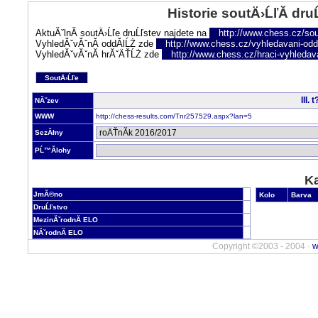
Historie soutÄ›ĹľĂ­ dru
AktuĂˇlnĂ­ soutÄ›Ĺľe druĹľstev najdete na
http://www.chess.cz/sou
VyhledĂˇvĂˇnĂ­ oddĂ­lĹŻ zde
http://www.chess.cz/vyhledavani-oddi
VyhledĂˇvĂˇnĂ­ hrĂˇÄŤĹŻ zde
http://www.chess.cz/hraci-vyhledav
SoutÄ›Ĺľe
III.
NĂˇzev
WWW
http://chess-results.com/Tnr257529.aspx?lan=5
SezĂłny
PĹ™Ă­lohy
Ka
JmĂ©no
Kolo
Barva
DruĹľstvo
MezinĂˇrodnĂ­ ELO
NĂˇrodnĂ­ ELO
Copyright ©2003 - 2004 ·
w