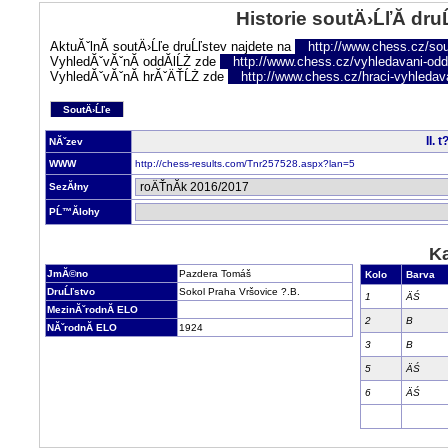
Historie soutÄ›ĹľĂ­ dru
AktuĂˇlnĂ­ soutÄ›Ĺľe druĹľstev najdete na
http://www.chess.cz/sou
VyhledĂˇvĂˇnĂ­ oddĂ­lĹŻ zde
http://www.chess.cz/vyhledavani-oddi
VyhledĂˇvĂˇnĂ­ hrĂˇÄŤĹŻ zde
http://www.chess.cz/hraci-vyhledav
SoutÄ›Ĺľe
II. 
NĂˇzev
WWW
http://chess-results.com/Tnr257528.aspx?lan=5
SezĂłny
PĹ™Ă­lohy
Ka
JmĂ©no
Pazdera Tomáš
Kolo
Barva
DruĹľstvo
Sokol Praha Vršovice ?.B.
1
ÄŚ
MezinĂˇrodnĂ­ ELO
2
B
NĂˇrodnĂ­ ELO
1924
3
B
5
ÄŚ
6
ÄŚ