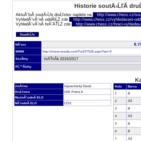
Historie soutÄ›ĹľĂ­ dru
AktuĂˇlnĂ­ soutÄ›Ĺľe druĹľstev najdete na
http://www.chess.cz/sou
VyhledĂˇvĂˇnĂ­ oddĂ­lĹŻ zde
http://www.chess.cz/vyhledavani-oddi
VyhledĂˇvĂˇnĂ­ hrĂˇÄŤĹŻ zde
http://www.chess.cz/hraci-vyhledav
SoutÄ›Ĺľe
II. 
NĂˇzev
WWW
http://chess-results.com/Tnr257528.aspx?lan=5
SezĂłny
PĹ™Ă­lohy
Ka
JmĂ©no
Výprachtický David
Kolo
Barva
DruĹľstvo
USK Praha A
1
B
MezinĂˇrodnĂ­ ELO
2
ÄŚ
NĂˇrodnĂ­ ELO
2252
3
B
4
ÄŚ
5
B
6
B
7
ÄŚ