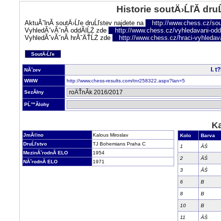
Historie soutÄ›ĹľĂ­ dru
AktuĂˇlnĂ­ soutÄ›Ĺľe druĹľstev najdete na
http://www.chess.cz/sou
VyhledĂˇvĂˇnĂ­ oddĂ­lĹŻ zde
http://www.chess.cz/vyhledavani-oddi
VyhledĂˇvĂˇnĂ­ hrĂˇÄŤĹŻ zde
http://www.chess.cz/hraci-vyhledav
SoutÄ›Ĺľe
I. 
NĂˇzev
WWW
http://www.chess-results.com/tnr258322.aspx?lan=5
SezĂłny
PĹ™Ă­lohy
Ka
JmĂ©no
Kalous Miroslav
Kolo
Barva
DruĹľstvo
TJ Bohemians Praha C
1
ÄŚ
MezinĂˇrodnĂ­ ELO
1954
2
ÄŚ
NĂˇrodnĂ­ ELO
1971
3
ÄŚ
6
B
8
B
10
B
11
ÄŚ