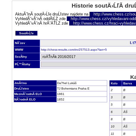
Historie soutÄ›ĹľĂ­ dru
AktuĂˇlnĂ­ soutÄ›Ĺľe druĹľstev najdete na
http://www.chess.cz/sou
VyhledĂˇvĂˇnĂ­ oddĂ­lĹŻ zde
http://www.chess.cz/vyhledavani-oddi
VyhledĂˇvĂˇnĂ­ hrĂˇÄŤĹŻ zde
http://www.chess.cz/hraci-vyhledav
SoutÄ›Ĺľe
I. 
NĂˇzev
WWW
http://chess-results.com/tnr257513.aspx?lan=5
SezĂłny
PĹ™Ă­lohy
Ka
JmĂ©no
Da?hel Lukáš
Kolo
Barva
DruĹľstvo
TJ Bohemians Praha E
2
B
MezinĂˇrodnĂ­ ELO
1861
3
B
NĂˇrodnĂ­ ELO
1852
5
B
6
ÄŚ
8
B
10
ÄŚ
11
B