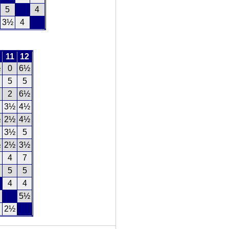
5
4
3½
4
11
12
½
0
6½
5
5
2
6½
3½
4½
½
2½
4½
3½
5
½
2½
3½
4
7
5
5
4
4
5½
2½