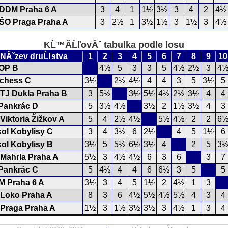
DDM Praha 6 A
3
4
1
1½
3½
3
4
2
4½
ŠO Praga Praha A
3
2½
1
3½
1½
3
1½
3
4½
KĹ™Ă­ĹľovĂˇ tabulka podle losu
NĂˇzev druĹľstva
1
2
3
4
5
6
7
8
9
10
OP B
4½
5
3
3
5
4½
2½
3
4
chess C
3½
2½
4½
4
4
3
5
3½
5
TJ Dukla Praha B
3
5½
3½
5½
4½
2½
3½
4
4
Pankrác D
5
3½
4½
3½
2
1½
3½
4
3
Viktoria Žižkov A
5
4
2½
4½
5½
4½
2
2
6
ol Kobylisy C
3
4
3½
6
2½
4
5
1½
6
ol Kobylisy B
3½
5
5½
6½
3½
4
2
5
3
Mahrla Praha A
5½
3
4½
4½
6
3
6
3
7
Pankrác C
5
4½
4
4
6
6½
3
5
5
 Praha 6 A
3½
3
4
5
1½
2
4½
1
3
Loko Praha A
8
3
6
4½
5½
4½
5½
4
3
4
Praga Praha A
1½
3
1½
3½
3½
3
4½
1
3
4