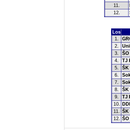
11.
12.
Los
1.
GR
2.
Uni
3.
ŠO 
4.
TJ 
5.
ŠK 
6.
Sok
7.
Sok
8.
ŠK 
9.
TJ 
10.
DDM
11.
ŠK 
12.
ŠO 