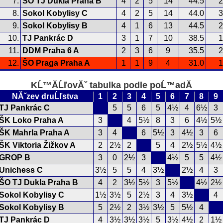
7.
ŠO TJ Dukla Praha B
4
2
5
14
44.5
2
8.
Sokol Kobylisy C
4
2
5
14
44.0
3
9.
Sokol Kobylisy B
4
1
6
13
44.5
2
10.
TJ Pankrác D
3
1
7
10
38.5
1
11.
DDM Praha 6 A
2
3
6
9
35.5
2
12.
ŠO Praga Praha A
1
1
9
4
31.0
1
KĹ™Ă­ĹľovĂˇ tabulka podle poĹ™adĂ­
NĂˇzev druĹľstva
1
2
3
4
5
6
7
8
9
TJ Pankrác C
5
5
6
5
4½
4
6½
3
ŠK Loko Praha A
3
4
5½
8
3
6
4½
5½
ŠK Mahrla Praha A
3
4
6
5½
3
4½
3
6
ŠK Viktoria Žižkov A
2
2½
2
5
4
2½
5½
4½
GROP B
3
0
2½
3
4½
5
5
4½
Unichess C
3½
5
5
4
3½
2½
4
3
ŠO TJ Dukla Praha B
4
2
3½
5½
3
5½
4½
2½
Sokol Kobylisy C
1½
3½
5
2½
3
4
3½
4
Sokol Kobylisy B
5
2½
2
3½
3½
5
5½
4
TJ Pankrác D
4
3½
3½
3½
5
3½
4½
2
1½