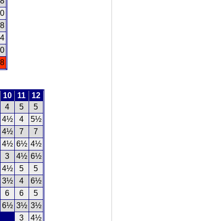
8
0
8
4
0
8
10
11
12
4
5
5
4½
4
5½
4½
7
7
4½
6½
4½
3
4½
6½
4½
5
5
3½
4
6½
6
6
5
6½
3½
3½
3
4½