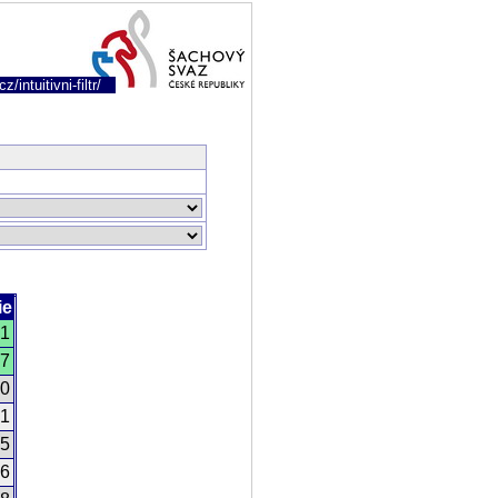
/intuitivni-filtr/
ie
1
7
0
1
5
6