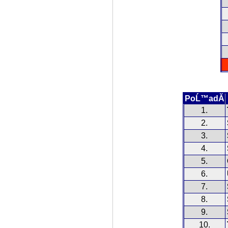
PoĹ™adĂ­
1.
2.
3.
4.
5.
6.
7.
8.
9.
10.