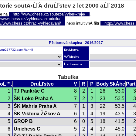
torie soutÄ›ĹľĂ­ druĹľstev z let 2000 aĹľ 2018
te na
http://www.chess.cz/souteze/vyber-kraje/
.
//www.chess.cz/vyhledavani-oddilu/
.
://www.chess.cz/hraci-vyhledavani/
nebo intuitivnĂ­ filtr
http://www.chess.cz
P?eborová skupina 2016/2017
om/tnr257732.aspx?lan=5
DruĹľstva
VĂ˝sledky
Ĺ achovnice
Tabulka
oĹ™.
DruĹľstvo
V
R
P
Body
SkĂłre
Part
1.
TJ Pankrác C
8
2
1
26
53.0
3
2.
ŠK Loko Praha A
7
2
2
23
53.5
3
3.
ŠK Mahrla Praha A
7
1
3
22
53.5
4
4.
ŠK Viktoria Žižkov A
6
1
4
19
43.5
3
5.
GROP B
6
0
5
18
41.5
2
6.
Unichess C
5
2
4
17
45.0
2