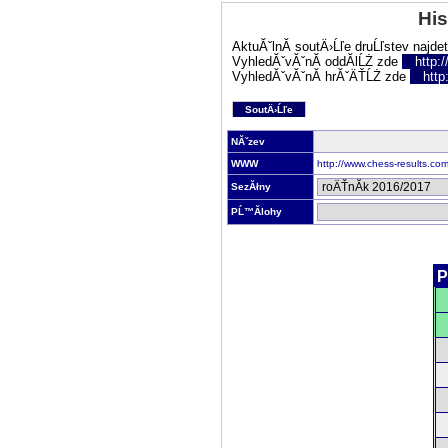
His
AktuĂˇlnĂ­ soutÄ›Ĺľe druĹľstev najde
VyhledĂˇvĂˇnĂ­ oddĂ­lĹŻ zde
http:
VyhledĂˇvĂˇnĂ­ hrĂˇÄŤĹŻ zde
http
SoutÄ›Ĺľe
NĂˇzev
WWW
http://www.chess-results.c
SezĂłny
PĹ™Ă­lohy
P