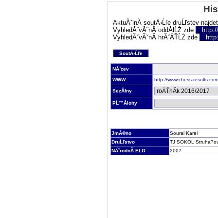
His
AktuĂˇlnĂ­ soutÄ›Ĺľe druĹľstev najde
VyhledĂˇvĂˇnĂ­ oddĂ­lĹŻ zde
http:
VyhledĂˇvĂˇnĂ­ hrĂˇÄŤĹŻ zde
http
SoutÄ›Ĺľe
NĂˇzev
WWW
http://www.chess-results.c
SezĂłny
PĹ™Ă­lohy
JmĂ©no
Soural Karel
DruĹľstvo
TJ SOKOL Struha?ov
NĂˇrodnĂ­ ELO
2007