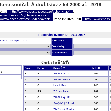
torie soutÄ›ĹľĂ­ druĹľstev z let 2000 aĹľ 2018
te na
http://www.chess.cz/souteze/vyber-kraje/
.
//www.chess.cz/vyhledavani-oddilu/
.
://www.chess.cz/hraci-vyhledavani/
nebo intuitivnĂ­ filtr
http://www.chess.cz
Regionální p?ebor 'D' 2016/2017
om/tnr239728.aspx?lan=5
DruĹľstva
VĂ˝sledky
Ĺ achovnice
Karta hrĂˇÄŤe
Kolo
Barva
SoupeĹ™
N ELO
V
 A
3
B
Šimák Roman
1707
4
B
Sládek Old?ich
1969
1
5
B
Hroník Petr
1943
1
6
ÄŚ
Zd?nek Pavel
1787
1
7
B
Záb?hlický Ji?í
1545
1
8
B
Starýchfojt? Josef
1863
1
9
B
Záv?rková Monika
1908
1