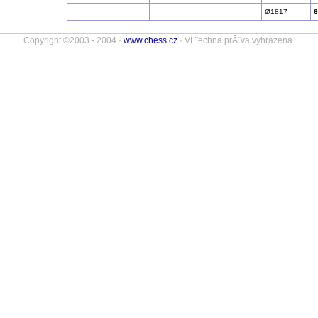
Ø1817
Copyright ©2003 - 2004 ·
www.chess.cz
· VĹˇechna prĂˇva vyhrazena.