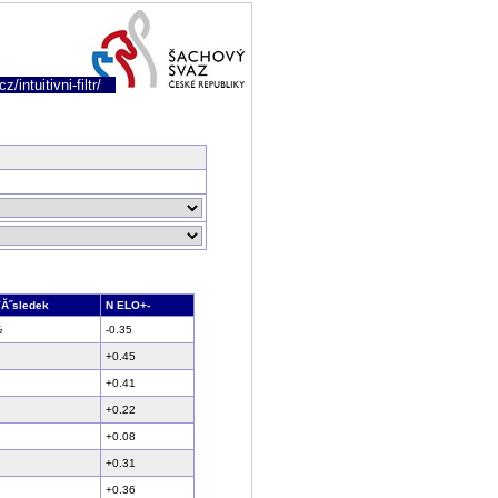
/intuitivni-filtr/
Ă˝sledek
N ELO+-
½
-0.35
+0.45
+0.41
+0.22
+0.08
+0.31
+0.36