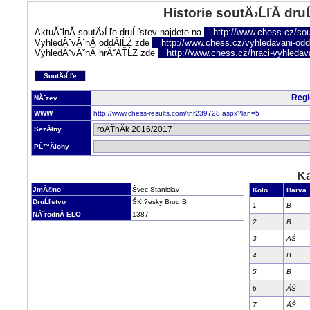
Historie soutÄ›ĹľĂ­ dru
AktuĂˇlnĂ­ soutÄ›Ĺľe druĹľstev najdete na
http://www.chess.cz/sou
VyhledĂˇvĂˇnĂ­ oddĂ­lĹŻ zde
http://www.chess.cz/vyhledavani-oddi
VyhledĂˇvĂˇnĂ­ hrĂˇÄŤĹŻ zde
http://www.chess.cz/hraci-vyhledav
SoutÄ›Ĺľe
Regi
NĂˇzev
WWW
http://www.chess-results.com/tnr239728.aspx?lan=5
SezĂłny
PĹ™Ă­lohy
Ka
JmĂ©no
Švec Stanislav
Kolo
Barva
DruĹľstvo
ŠK ?eský Brod B
1
B
NĂˇrodnĂ­ ELO
1387
2
B
3
ÄŚ
4
B
5
B
6
ÄŚ
7
ÄŚ