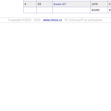
8
ÄŚ
Kotzot Ji?í
1979
0
Ø1995
1
Copyright ©2003 - 2004 ·
www.chess.cz
· VĹˇechna prĂˇva vyhrazena.