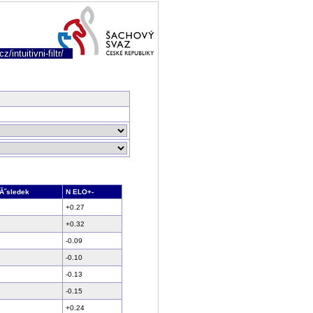
/intuitivni-filtr/
Ă˝sledek
N ELO+-
+0.27
+0.32
-0.09
-0.10
-0.13
-0.15
+0.24