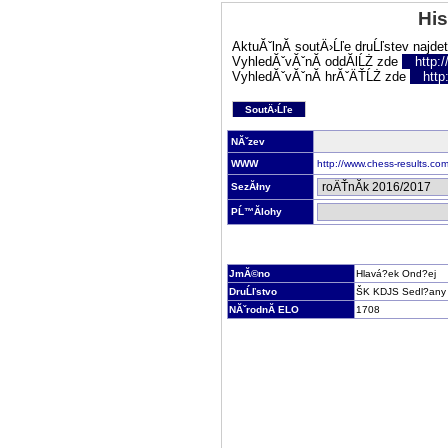
His
AktuĂˇlnĂ­ soutÄ›Ĺľe druĹľstev najde
VyhledĂˇvĂˇnĂ­ oddĂ­lĹŻ zde
http:
VyhledĂˇvĂˇnĂ­ hrĂˇÄŤĹŻ zde
http
SoutÄ›Ĺľe
NĂˇzev
WWW
http://www.chess-results.c
SezĂłny
PĹ™Ă­lohy
JmĂ©no
Hlavá?ek Ond?ej
DruĹľstvo
ŠK KDJS Sedl?any
NĂˇrodnĂ­ ELO
1708