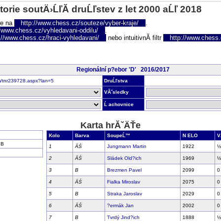
torie soutÄ›ĹľĂ­ druĹľstev z let 2000 aĹľ 2018
te na
http://www.chess.cz/souteze/vyber-kraje/
.
//www.chess.cz/vyhledavani-oddilu/
.
://www.chess.cz/hraci-vyhledavani/
nebo intuitivnĂ­ filtr
http://www.chess.cz
Regionální p?ebor 'D' 2016/2017
om/tnr239728.aspx?lan=5
DruĹľstva
VĂ˝sledky
Ĺ achovnice
Karta hrĂˇÄŤe
Kolo
Barva
SoupeĹ™
N ELO
V
 B
1
ÄŚ
Jungmann Martin
1922
½
2
ÄŚ
Sládek Old?ich
1969
½
3
B
Brezmen Pavel
2099
0
4
ÄŚ
Fialka Miroslav
2075
0
5
B
Straka Jaroslav
2029
0
6
ÄŚ
?ermák Jan
2002
0
7
B
Tvrdý Jind?ich
1888
½