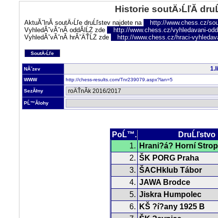
Historie soutÄ›ĹľĂ­ dru
AktuĂˇlnĂ­ soutÄ›Ĺľe druĹľstev najdete na
http://www.chess.cz/sou
VyhledĂˇvĂˇnĂ­ oddĂ­lĹŻ zde
http://www.chess.cz/vyhledavani-oddi
VyhledĂˇvĂˇnĂ­ hrĂˇÄŤĹŻ zde
http://www.chess.cz/hraci-vyhledav
SoutÄ›Ĺľe
1.
NĂˇzev
WWW
http://chess-results.com/Tnr239079.aspx?lan=5
SezĂłny
PĹ™Ă­lohy
PoĹ™.
DruĹľstvo
1.
Hrani?á? Horní Strop
2.
ŠK PORG Praha
3.
ŠACHklub Tábor
4.
JAWA Brodce
5.
Jiskra Humpolec
6.
KŠ ?í?any 1925 B