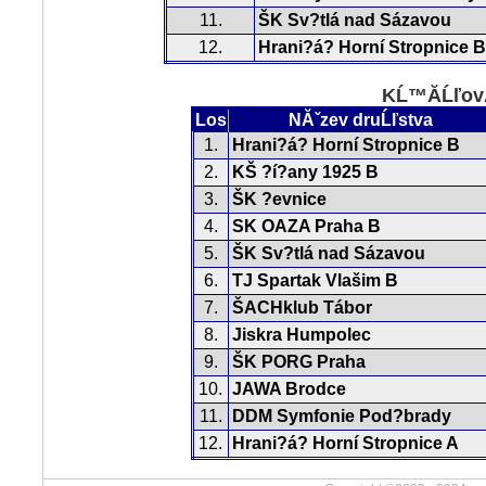
11.
ŠK Sv?tlá nad Sázavou
12.
Hrani?á? Horní Stropnice B
KĹ™Ă­ĹľovĂ
Los
NĂˇzev druĹľstva
1.
Hrani?á? Horní Stropnice B
2.
KŠ ?í?any 1925 B
3.
ŠK ?evnice
4.
SK OAZA Praha B
5.
ŠK Sv?tlá nad Sázavou
6.
TJ Spartak Vlašim B
7.
ŠACHklub Tábor
8.
Jiskra Humpolec
9.
ŠK PORG Praha
10.
JAWA Brodce
11.
DDM Symfonie Pod?brady
12.
Hrani?á? Horní Stropnice A