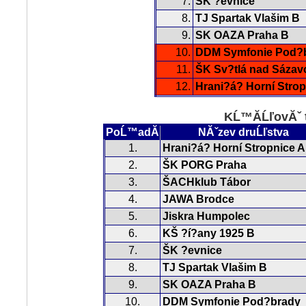
7.
ŠK ?evnice
8.
TJ Spartak Vlašim B
9.
SK OAZA Praha B
10.
DDM Symfonie Pod?
11.
ŠK Sv?tlá nad Sázav
12.
Hrani?á? Horní Strop
KĹ™Ă­ĹľovĂˇ 
PoĹ™adĂ­
NĂˇzev druĹľstva
1.
Hrani?á? Horní Stropnice A
2.
ŠK PORG Praha
3.
ŠACHklub Tábor
4.
JAWA Brodce
5.
Jiskra Humpolec
6.
KŠ ?í?any 1925 B
7.
ŠK ?evnice
8.
TJ Spartak Vlašim B
9.
SK OAZA Praha B
10.
DDM Symfonie Pod?brady