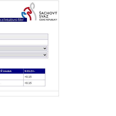
/intuitivni-filtr/
VĂ˝sledek
N ELO+-
1
+0.15
1
+0.15