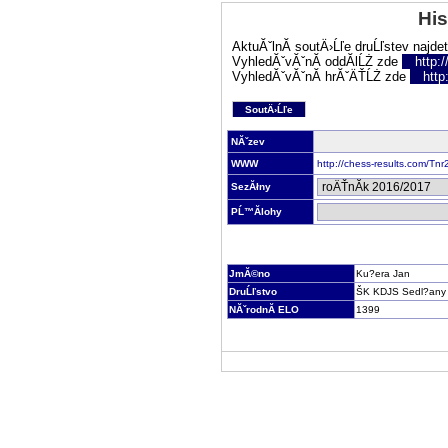
His
AktuĂˇlnĂ­ soutÄ›Ĺľe druĹľstev najde
VyhledĂˇvĂˇnĂ­ oddĂ­lĹŻ zde
http:
VyhledĂˇvĂˇnĂ­ hrĂˇÄŤĹŻ zde
http
SoutÄ›Ĺľe
NĂˇzev
WWW
http://chess-results.com/T
SezĂłny
PĹ™Ă­lohy
JmĂ©no
Ku?era Jan
DruĹľstvo
ŠK KDJS Sedl?any
NĂˇrodnĂ­ ELO
1399