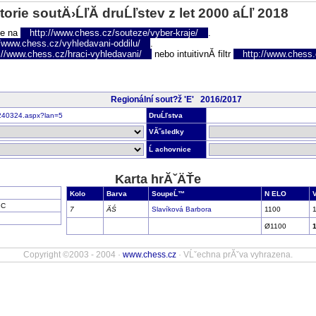
torie soutÄ›ĹľĂ­ druĹľstev z let 2000 aĹľ 2018
te na
http://www.chess.cz/souteze/vyber-kraje/
.
//www.chess.cz/vyhledavani-oddilu/
.
://www.chess.cz/hraci-vyhledavani/
nebo intuitivnĂ­ filtr
http://www.chess.cz
Regionální sout?ž 'E' 2016/2017
nr240324.aspx?lan=5
DruĹľstva
VĂ˝sledky
Ĺ achovnice
Karta hrĂˇÄŤe
Kolo
Barva
SoupeĹ™
N ELO
 C
7
ÄŚ
Slavíková Barbora
1100
Ø1100
Copyright ©2003 - 2004 ·
www.chess.cz
· VĹˇechna prĂˇva vyhrazena.