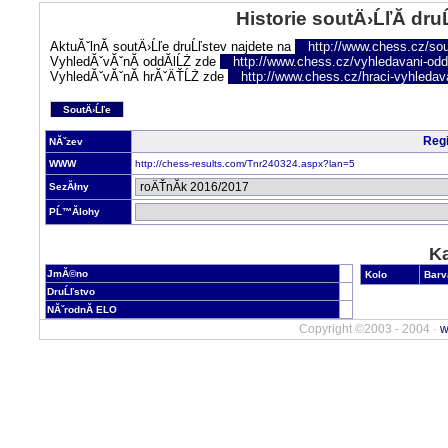
Historie soutÄ›ĹľĂ­ dru
AktuĂˇlnĂ­ soutÄ›Ĺľe druĹľstev najdete na
http://www.chess.cz/sou
VyhledĂˇvĂˇnĂ­ oddĂ­lĹŻ zde
http://www.chess.cz/vyhledavani-oddi
VyhledĂˇvĂˇnĂ­ hrĂˇÄŤĹŻ zde
http://www.chess.cz/hraci-vyhledav
SoutÄ›Ĺľe
Regi
NĂˇzev
WWW
http://chess-results.com/Tnr240324.aspx?lan=5
SezĂłny
PĹ™Ă­lohy
Ka
JmĂ©no
Kolo
Barv
DruĹľstvo
NĂˇrodnĂ­ ELO
Copyright ©2003 - 2004 ·
w