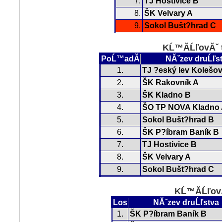
7.
TJ Hostivice B
8.
ŠK Velvary A
9.
Sokol Bušt?hrad C
KĹ™Ă­ĹľovĂˇ 
PoĹ™adĂ­
NĂˇzev druĹľs
1.
TJ ?eský lev Kolešov
2.
ŠK Rakovník A
3.
ŠK Kladno B
4.
ŠO TP NOVA Kladno
5.
Sokol Bušt?hrad B
6.
ŠK P?íbram Baník B
7.
TJ Hostivice B
8.
ŠK Velvary A
9.
Sokol Bušt?hrad C
KĹ™Ă­ĹľovĂ
Los
NĂˇzev druĹľstva
1.
ŠK P?íbram Baník B