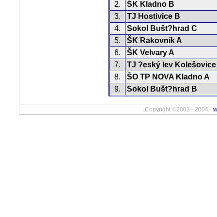
2.
ŠK Kladno B
3.
TJ Hostivice B
4.
Sokol Bušt?hrad C
5.
ŠK Rakovník A
6.
ŠK Velvary A
7.
TJ ?eský lev Kolešovice
8.
ŠO TP NOVA Kladno A
9.
Sokol Bušt?hrad B
Copyright ©2003 - 2004 ·
w