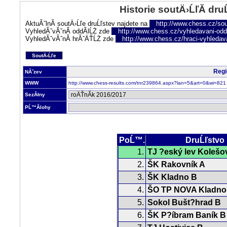
Historie soutÄ›ĹľĂ­ dru
AktuĂˇlnĂ­ soutÄ›Ĺľe druĹľstev najdete na
http://www.chess.cz/sou
VyhledĂˇvĂˇnĂ­ oddĂ­lĹŻ zde
http://www.chess.cz/vyhledavani-oddi
VyhledĂˇvĂˇnĂ­ hrĂˇÄŤĹŻ zde
http://www.chess.cz/hraci-vyhledav
SoutÄ›Ĺľe
Regi
NĂˇzev
WWW
http://www.chess-results.com/tnr239864.aspx?lan=5&art=0&wi=821
SezĂłny
PĹ™Ă­lohy
PoĹ™.
DruĹľstvo
1.
TJ ?eský lev Kolešo
2.
ŠK Rakovník A
3.
ŠK Kladno B
4.
ŠO TP NOVA Kladno
5.
Sokol Bušt?hrad B
6.
ŠK P?íbram Baník B