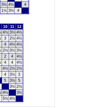
3½
4½
4
1½
3½
4
10
11
12
½
4½
3½
4½
½
3
2½
4½
4
4½
4½
½
2½
3½
3½
2
4
4½
½
4
4
4½
4½
2½
2½
4
3½
3
5
3½
5
3½
2½
½
4½
3½
5½
4½