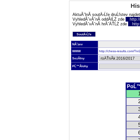
His
AktuĂˇlnĂ­ soutÄ›Ĺľe druĹľstev najde
VyhledĂˇvĂˇnĂ­ oddĂ­lĹŻ zde
http:
VyhledĂˇvĂˇnĂ­ hrĂˇÄŤĹŻ zde
http
SoutÄ›Ĺľe
NĂˇzev
WWW
http://chess-results.com/T
SezĂłny
PĹ™Ă­lohy
PoĹ™
1
2
3
4
5
6