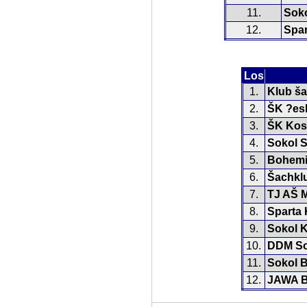
11.
Soko
12.
Spar
Los
1.
Klub ša
2.
ŠK ?es
3.
ŠK Kost
4.
Sokol S
5.
Bohemi
6.
Šachkl
7.
TJ AŠ M
8.
Sparta 
9.
Sokol K
10.
DDM So
11.
Sokol B
12.
JAWA B