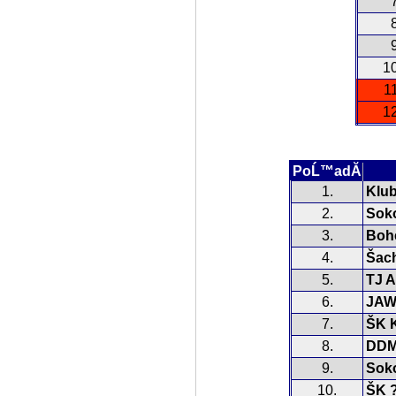
7
8
9
10
11
12
PoĹ™adĂ­
1.
Klub
2.
Soko
3.
Boh
4.
Šac
5.
TJ A
6.
JAW
7.
ŠK K
8.
DDM
9.
Soko
10.
ŠK 