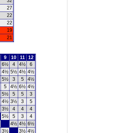
32
27
22
22
19
21
9
10
11
12
6½
4
4½
6
4½
5½
4½
4½
5½
3
5
4½
5
4½
6½
4½
5½
5
5
3
4½
3½
3
5
3½
4
4
4
5½
5
3
4
4½
4½
6½
3½
3½
4½