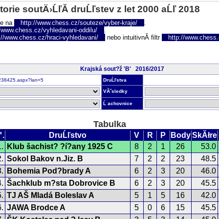
torie soutÄ›ĹľĂ­ druĹľstev z let 2000 aĹľ 2018
te na
http://www.chess.cz/souteze/vyber-kraje/
.
//www.chess.cz/vyhledavani-oddilu/
.
://www.chess.cz/hraci-vyhledavani/
nebo intuitivnĂ­ filtr
http://www.chess.cz
Krajská sout?ž 'B' 2016/2017
nr238425.aspx?lan=5
DruĹľstva
VĂ˝sledky
Ĺ achovnice
Tabulka
.
DruĹľstvo
V
R
P
Body
SkĂłre
.
Klub šachist? ?í?any 1925 C
8
2
1
26
53.0
.
Sokol Bakov n.Jiz. B
7
2
2
23
48.5
.
Bohemia Pod?brady A
6
2
3
20
46.0
.
Šachklub m?sta Dobrovice B
6
2
3
20
45.5
.
TJ AŠ Mladá Boleslav A
5
1
5
16
42.0
.
JAWA Brodce A
5
0
6
15
45.5