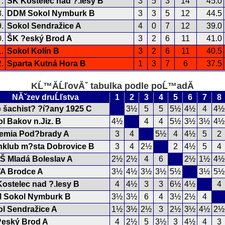
.
ŠK Kostelec nad ?.lesy B
3
5
3
14
45.0
.
DDM Sokol Nymburk B
3
3
5
12
44.5
.
Sokol Sendražice A
4
0
7
12
39.0
.
ŠK ?eský Brod A
3
2
6
11
41.0
.
Sokol Kolín B
3
2
6
11
40.5
.
Sparta Kutná Hora B
1
3
7
6
37.5
KĹ™Ă­ĹľovĂˇ tabulka podle poĹ™adĂ­
NĂˇzev druĹľstva
1
2
3
4
5
6
7
8
 šachist? ?í?any 1925 C
3½
5
5
5½
4½
4
4½
l Bakov n.Jiz. B
4½
4
4
5½
3½
3½
4½
emia Pod?brady A
3
4
5½
4
4½
5
2
hklub m?sta Dobrovice B
3
4
2½
2
4½
5
4
Š Mladá Boleslav A
2½
2½
4
6
2½
1½
4½
A Brodce A
3½
4½
3½
3½
5½
3½
5½
ostelec nad ?.lesy B
4
4½
3
3
6½
4½
4
 Sokol Nymburk B
3½
3½
6
4
3½
2½
4
l Sendražice A
1½
3½
2½
3
2½
3½
4½
2½
?eský Brod A
4
2½
5
3½
3
4½
4
3