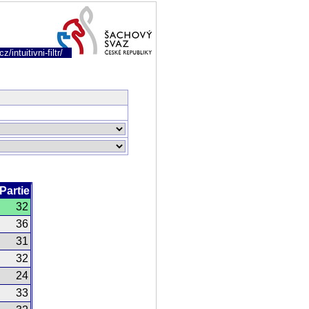
/intuitivni-filtr/
Partie
32
36
31
32
24
33