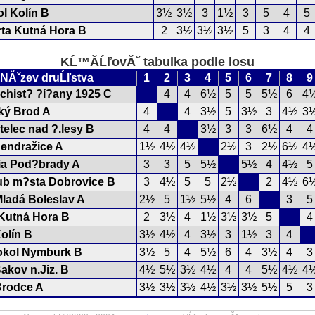
l Kolín B
3½
3½
3
1½
3
5
4
5
ta Kutná Hora B
2
3½
3½
3½
5
3
4
4
KĹ™Ă­ĹľovĂˇ tabulka podle losu
NĂˇzev druĹľstva
1
2
3
4
5
6
7
8
9
chist? ?í?any 1925 C
4
4
6½
5
5
5½
6
4
ký Brod A
4
4
3½
5
3½
3
4½
3
elec nad ?.lesy B
4
4
3½
3
3
6½
4
4
endražice A
1½
4½
4½
2½
3
2½
6½
4
a Pod?brady A
3
3
5
5½
5½
4
4½
5
ub m?sta Dobrovice B
3
4½
5
5
2½
2
4½
6
ladá Boleslav A
2½
5
1½
5½
4
6
3
5
Kutná Hora B
2
3½
4
1½
3½
3½
5
4
olín B
3½
4½
4
3½
3
1½
3
4
kol Nymburk B
3½
5
4
5½
6
4
3½
4
3
akov n.Jiz. B
4½
5½
3½
4½
4
4
5½
4½
4
rodce A
3½
3½
3½
4½
3½
3½
5½
5
3