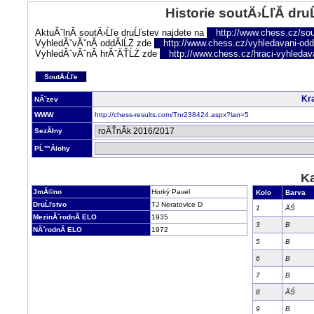
Historie soutÄ›ĹľĂ­ dru
AktuĂˇlnĂ­ soutÄ›Ĺľe druĹľstev najdete na
http://www.chess.cz/sou
VyhledĂˇvĂˇnĂ­ oddĂ­lĹŻ zde
http://www.chess.cz/vyhledavani-oddi
VyhledĂˇvĂˇnĂ­ hrĂˇÄŤĹŻ zde
http://www.chess.cz/hraci-vyhledav
SoutÄ›Ĺľe
Kra
NĂˇzev
WWW
http://chess-results.com/Tnr238424.aspx?lan=5
SezĂłny
PĹ™Ă­lohy
Ka
JmĂ©no
Horký Pavel
Kolo
Barva
DruĹľstvo
TJ Neratovice D
1
ÄŚ
MezinĂˇrodnĂ­ ELO
1935
3
B
NĂˇrodnĂ­ ELO
1972
5
B
6
B
7
B
8
ÄŚ
9
B