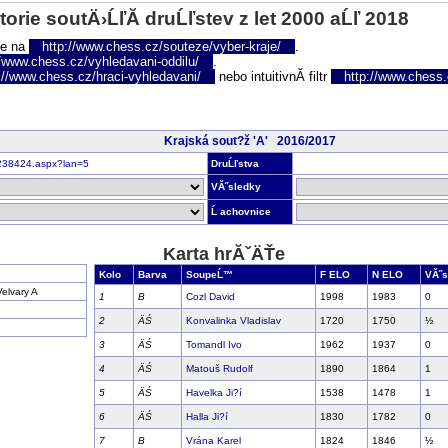
torie soutÄ›ĹľĂ­ druĹľstev z let 2000 aĹľ 2018
te na
http://www.chess.cz/souteze/vyber-kraje/
.
//www.chess.cz/vyhledavani-oddilu/
.
://www.chess.cz/hraci-vyhledavani/
nebo intuitivnĂ­ filtr
http://www.chess.cz
Krajská sout?ž 'A' 2016/2017
nr238424.aspx?lan=5
DruĹľstva
VĂ˝sledky
Ĺ achovnice
Karta hrĂˇÄŤe
Kolo
Barva
SoupeĹ™
F ELO
N ELO
VĂ˝s
elvary A
1
B
Cozl David
1998
1983
0
2
ÄŚ
Konvalinka Vladislav
1720
1750
½
3
ÄŚ
Tomandl Ivo
1962
1937
0
4
ÄŚ
Matouš Rudolf
1890
1864
1
5
ÄŚ
Havelka Ji?í
1538
1478
1
6
ÄŚ
Halla Ji?í
1830
1782
0
7
B
Vrána Karel
1824
1846
½