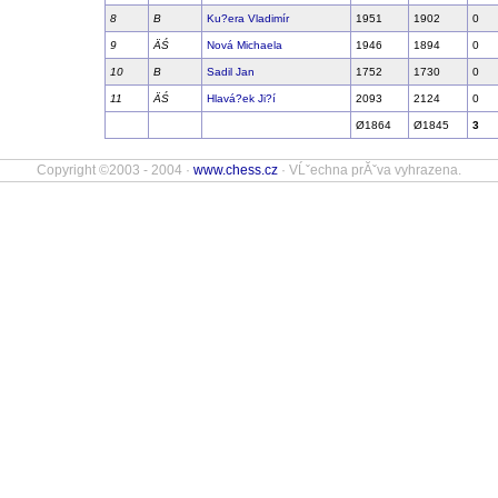
8
B
Ku?era Vladimír
1951
1902
0
9
ÄŚ
Nová Michaela
1946
1894
0
10
B
Sadil Jan
1752
1730
0
11
ÄŚ
Hlavá?ek Ji?í
2093
2124
0
Ø1864
Ø1845
3
Copyright ©2003 - 2004 ·
www.chess.cz
· VĹˇechna prĂˇva vyhrazena.