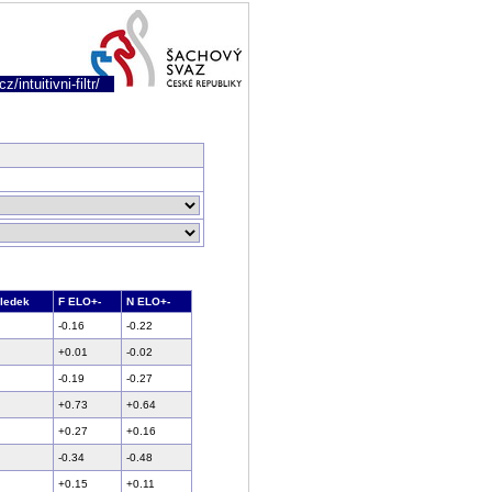
/intuitivni-filtr/
ledek
F ELO+-
N ELO+-
-0.16
-0.22
+0.01
-0.02
-0.19
-0.27
+0.73
+0.64
+0.27
+0.16
-0.34
-0.48
+0.15
+0.11