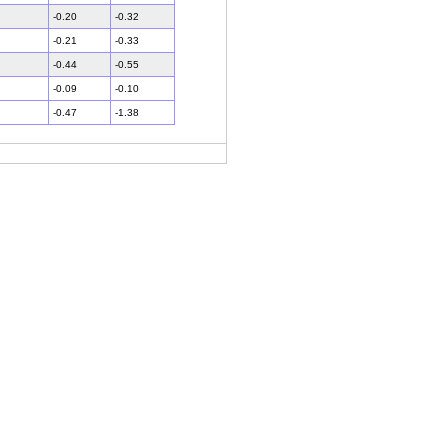
-0.20
-0.32
-0.21
-0.33
-0.44
-0.55
-0.09
-0.10
-0.47
-1.38