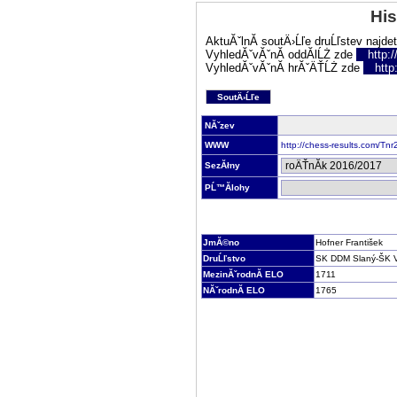
His
AktuĂˇlnĂ­ soutÄ›Ĺľe druĹľstev najde
VyhledĂˇvĂˇnĂ­ oddĂ­lĹŻ zde
http:
VyhledĂˇvĂˇnĂ­ hrĂˇÄŤĹŻ zde
http
SoutÄ›Ĺľe
NĂˇzev
WWW
http://chess-results.com/T
SezĂłny
PĹ™Ă­lohy
JmĂ©no
Hofner František
DruĹľstvo
SK DDM Slaný-ŠK V
MezinĂˇrodnĂ­ ELO
1711
NĂˇrodnĂ­ ELO
1765