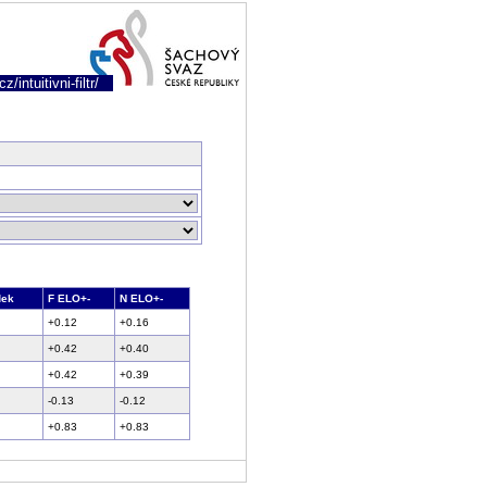
/intuitivni-filtr/
dek
F ELO+-
N ELO+-
+0.12
+0.16
+0.42
+0.40
+0.42
+0.39
-0.13
-0.12
+0.83
+0.83