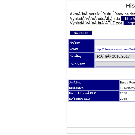
His
AktuĂˇlnĂ­ soutÄ›Ĺľe druĹľstev najde
VyhledĂˇvĂˇnĂ­ oddĂ­lĹŻ zde
http:
VyhledĂˇvĂˇnĂ­ hrĂˇÄŤĹŻ zde
http
SoutÄ›Ĺľe
NĂˇzev
WWW
http://chess-results.com/T
SezĂłny
PĹ™Ă­lohy
JmĂ©no
Burda Ro
DruĹľstvo
TJ Neratov
MezinĂˇrodnĂ­ ELO
2058
NĂˇrodnĂ­ ELO
2065