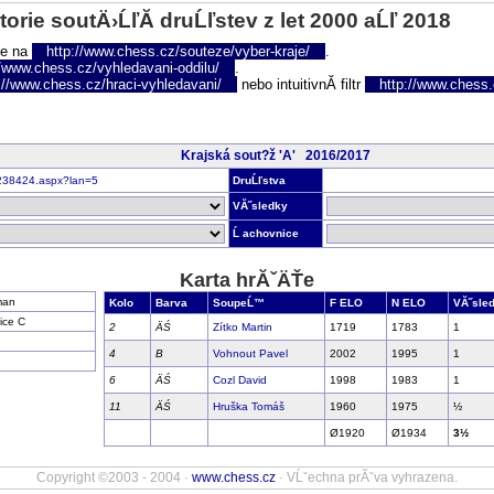
torie soutÄ›ĹľĂ­ druĹľstev z let 2000 aĹľ 2018
te na
http://www.chess.cz/souteze/vyber-kraje/
.
//www.chess.cz/vyhledavani-oddilu/
.
://www.chess.cz/hraci-vyhledavani/
nebo intuitivnĂ­ filtr
http://www.chess.cz
Krajská sout?ž 'A' 2016/2017
nr238424.aspx?lan=5
DruĹľstva
VĂ˝sledky
Ĺ achovnice
Karta hrĂˇÄŤe
man
Kolo
Barva
SoupeĹ™
F ELO
N ELO
VĂ˝sle
ice C
2
ÄŚ
Zítko Martin
1719
1783
1
4
B
Vohnout Pavel
2002
1995
1
6
ÄŚ
Cozl David
1998
1983
1
11
ÄŚ
Hruška Tomáš
1960
1975
½
Ø1920
Ø1934
3½
Copyright ©2003 - 2004 ·
www.chess.cz
· VĹˇechna prĂˇva vyhrazena.