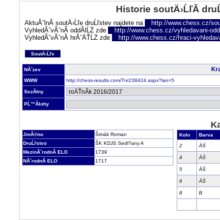
Historie soutÄ›ĹľĂ­ dru
AktuĂˇlnĂ­ soutÄ›Ĺľe druĹľstev najdete na
http://www.chess.cz/sou
VyhledĂˇvĂˇnĂ­ oddĂ­lĹŻ zde
http://www.chess.cz/vyhledavani-oddi
VyhledĂˇvĂˇnĂ­ hrĂˇÄŤĹŻ zde
http://www.chess.cz/hraci-vyhledav
SoutÄ›Ĺľe
Kra
NĂˇzev
WWW
http://chess-results.com/Tnr238424.aspx?lan=5
SezĂłny
PĹ™Ă­lohy
Ka
JmĂ©no
Šimák Roman
Kolo
Barva
DruĹľstvo
ŠK KDJS Sedl?any A
2
ÄŚ
MezinĂˇrodnĂ­ ELO
1739
4
ÄŚ
NĂˇrodnĂ­ ELO
1717
5
ÄŚ
6
ÄŚ
8
B