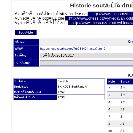
Historie soutÄ›ĹľĂ­ dru
AktuĂˇlnĂ­ soutÄ›Ĺľe druĹľstev najdete na
http://www.chess.cz/sou
VyhledĂˇvĂˇnĂ­ oddĂ­lĹŻ zde
http://www.chess.cz/vyhledavani-oddi
VyhledĂˇvĂˇnĂ­ hrĂˇÄŤĹŻ zde
http://www.chess.cz/hraci-vyhledav
SoutÄ›Ĺľe
Kra
NĂˇzev
WWW
http://chess-results.com/Tnr238424.aspx?lan=5
SezĂłny
PĹ™Ă­lohy
Ka
JmĂ©no
Sadil Jan
Kolo
Barva
DruĹľstvo
ŠK KDJS Sedl?any A
1
ÄŚ
MezinĂˇrodnĂ­ ELO
1752
3
ÄŚ
NĂˇrodnĂ­ ELO
1730
4
ÄŚ
6
ÄŚ
7
B
8
ÄŚ
10
ÄŚ