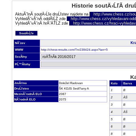
Historie soutÄ›ĹľĂ­ dru
AktuĂˇlnĂ­ soutÄ›Ĺľe druĹľstev najdete na
http://www.chess.cz/sou
VyhledĂˇvĂˇnĂ­ oddĂ­lĹŻ zde
http://www.chess.cz/vyhledavani-oddi
VyhledĂˇvĂˇnĂ­ hrĂˇÄŤĹŻ zde
http://www.chess.cz/hraci-vyhledav
SoutÄ›Ĺľe
Kra
NĂˇzev
WWW
http://chess-results.com/Tnr238424.aspx?lan=5
SezĂłny
PĹ™Ă­lohy
Ka
JmĂ©no
Doležel Radovan
Kolo
Barva
DruĹľstvo
ŠK KDJS Sedl?any A
1
B
MezinĂˇrodnĂ­ ELO
2087
2
ÄŚ
NĂˇrodnĂ­ ELO
2075
3
B
4
ÄŚ
5
B
6
B
8
B