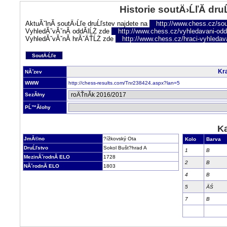
Historie soutÄ›ĹľĂ­ dru
AktuĂˇlnĂ­ soutÄ›Ĺľe druĹľstev najdete na
http://www.chess.cz/sou
VyhledĂˇvĂˇnĂ­ oddĂ­lĹŻ zde
http://www.chess.cz/vyhledavani-oddi
VyhledĂˇvĂˇnĂ­ hrĂˇÄŤĹŻ zde
http://www.chess.cz/hraci-vyhledav
SoutÄ›Ĺľe
Kra
NĂˇzev
WWW
http://chess-results.com/Tnr238424.aspx?lan=5
SezĂłny
PĹ™Ă­lohy
Ka
JmĂ©no
?ížkovský Ota
Kolo
Barva
DruĹľstvo
Sokol Bušt?hrad A
1
B
MezinĂˇrodnĂ­ ELO
1728
2
B
NĂˇrodnĂ­ ELO
1803
4
B
5
ÄŚ
7
B