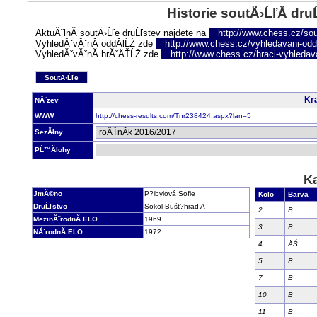
Historie soutÄ›ĹľĂ­ dru
AktuĂˇlnĂ­ soutÄ›Ĺľe druĹľstev najdete na
http://www.chess.cz/sou
VyhledĂˇvĂˇnĂ­ oddĂ­lĹŻ zde
http://www.chess.cz/vyhledavani-oddi
VyhledĂˇvĂˇnĂ­ hrĂˇÄŤĹŻ zde
http://www.chess.cz/hraci-vyhledav
SoutÄ›Ĺľe
Kra
NĂˇzev
WWW
http://chess-results.com/Tnr238424.aspx?lan=5
SezĂłny
PĹ™Ă­lohy
Ka
JmĂ©no
P?ibylová Sofie
Kolo
Barva
DruĹľstvo
Sokol Bušt?hrad A
2
B
MezinĂˇrodnĂ­ ELO
1969
3
B
NĂˇrodnĂ­ ELO
1972
4
ÄŚ
5
B
7
B
10
B
11
B