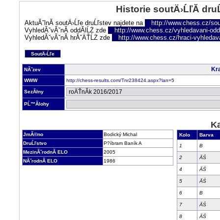
Historie soutÄ›ĹľĂ­ dru
AktuĂˇlnĂ­ soutÄ›Ĺľe druĹľstev najdete na
http://www.chess.cz/sou
VyhledĂˇvĂˇnĂ­ oddĂ­lĹŻ zde
http://www.chess.cz/vyhledavani-oddi
VyhledĂˇvĂˇnĂ­ hrĂˇÄŤĹŻ zde
http://www.chess.cz/hraci-vyhledav
SoutÄ›Ĺľe
Kra
NĂˇzev
WWW
http://chess-results.com/Tnr238424.aspx?lan=5
SezĂłny
PĹ™Ă­lohy
Ka
JmĂ©no
Bodický Michal
Kolo
Barva
DruĹľstvo
P?íbram Baník A
1
B
MezinĂˇrodnĂ­ ELO
2005
2
ÄŚ
NĂˇrodnĂ­ ELO
1986
4
ÄŚ
5
ÄŚ
6
B
7
ÄŚ
8
ÄŚ